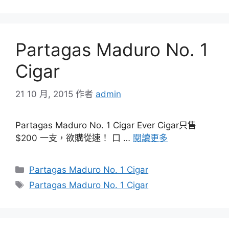
Partagas Maduro No. 1
Cigar
21 10 月, 2015
作者
admin
Partagas Maduro No. 1 Cigar Ever Cigar只售
$200 一支，欲購從速！ 口 …
閱讀更多
分
Partagas Maduro No. 1 Cigar
類
標
Partagas Maduro No. 1 Cigar
籤