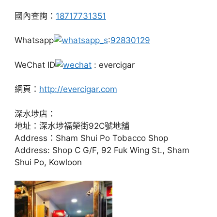
國內查詢：
18717731351
Whatsapp
:
92830129
WeChat ID
: evercigar
網頁：
http://evercigar.com
深水埗店：
地址：深水埗福榮街92C號地舖
Address：Sham Shui Po Tobacco Shop
Address: Shop C G/F, 92 Fuk Wing St., Sham
Shui Po, Kowloon