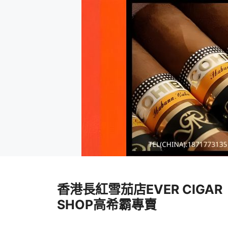
跳
至
香港長紅雪茄店EVER CIGAR
內
容
SHOP高希霸專賣