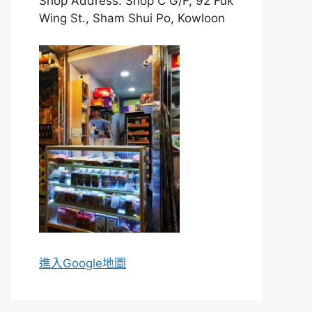
Shop Address: Shop C G/F, 92 Fuk
Wing St., Sham Shui Po, Kowloon
進入Go
ogle地圖