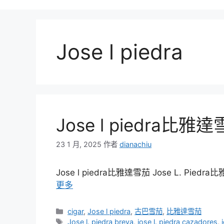
Jose l piedra
Jose l piedra比雅
23 1 月, 2025
作者
dianachiu
Jose l piedra比雅達雪茄 Jose L. 
更多
分
cigar
,
Jose l piedra
,
古巴雪茄
,
比雅達雪茄
類
標
Jose l. piedra breva
,
jose l. piedra cazadores
,