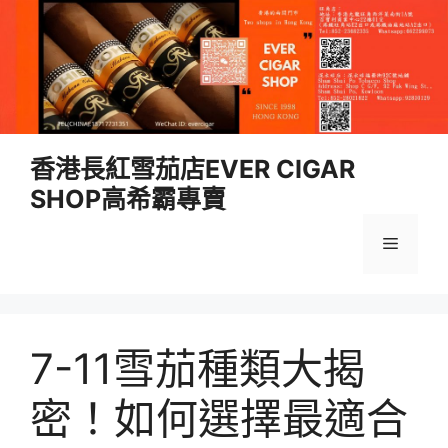
跳
香港長紅雪茄店EVER CIGAR
至
SHOP高希霸專賣
內
容
選
單
7-11雪茄種類大揭
密！如何選擇最適合