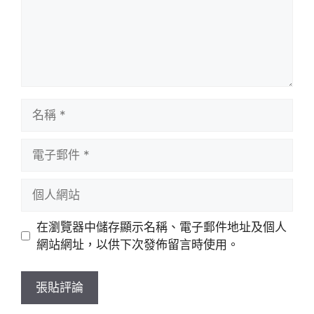
名
稱
電
子
郵
個
件
人
網
在瀏覽器中儲存顯示名稱、電子郵件地址及個人
站
網站網址，以供下次發佈留言時使用。