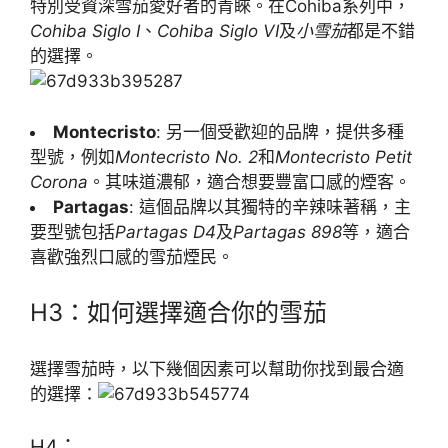
特別受資深雪茄愛好者的青睞。在Cohiba系列中，
Cohiba Siglo I
、
Cohiba Siglo VI
及
小雪茄
都是不錯
的選擇。
Montecristo
: 另一個受歡迎的品牌，提供多種
型號，例如
Montecristo No. 2
和
Montecristo Petit
Corona
。其味道濃郁，適合想要豐富口感的煙客。
Partagas
: 這個品牌以其獨特的辛辣味著稱，主
要型號包括
Partagas D4
及
Partagas 898
等，適合
喜歡強烈口感的雪茄煙民。
H3：如何選擇適合你的雪茄
選擇雪茄時，以下幾個因素可以幫助你找到最合適
的選擇：
H4：