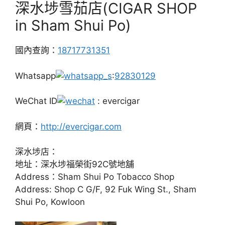
深水埗雪茄店(CIGAR SHOP
in Sham Shui Po)
國內查詢：
18717731351
Whatsapp
:
92830129
WeChat ID
: evercigar
網頁：
http://evercigar.com
深水埗店：
地址：深水埗福榮街92C號地舖
Address：Sham Shui Po Tobacco Shop
Address: Shop C G/F, 92 Fuk Wing St., Sham
Shui Po, Kowloon