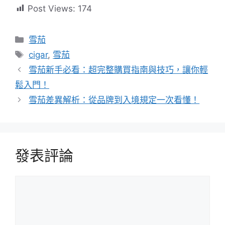
Post Views:
174
分
雪茄
類
標
cigar
,
雪茄
籤
雪茄新手必看：超完整購買指南與技巧，讓你輕
鬆入門！
雪茄差異解析：從品牌到入境規定一次看懂！
發表評論
評
論