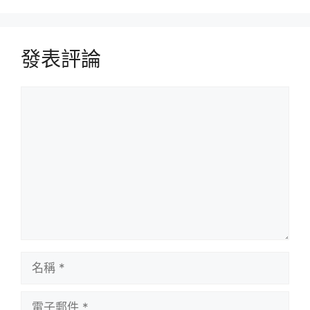
發表評論
評
論
名
稱
電