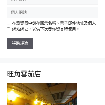
子
郵
個
件
人
網
在瀏覽器中儲存顯示名稱、電子郵件地址及個人
站
網站網址，以供下次發佈留言時使用。
旺角雪茄店