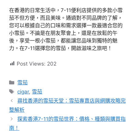
在香港的日常生活中，7-11便利店提供的多款小雪
茄不但方便，而且美味。通過對不同品牌的了解，
您可以根據自己的口味和需求選擇一款最適合您的
小雪茄。不論是在朋友聚會上，還是在放鬆的午
後，享受一根小雪茄，都能讓您品味到獨特的魅
力。在7-11選擇您的雪茄，開啟滋味之旅吧！
Post Views:
202
分
雪茄
類
標
cigar
,
雪茄
籤
尋找香港的雪茄天堂：雪茄專賣店與網購攻略完
整解析
探索香港7-11的雪茄世界：價格、種類與購買指
南！