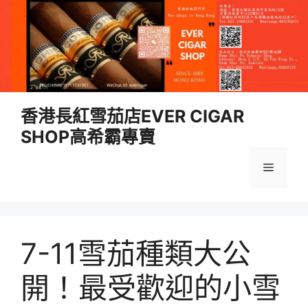
跳
香港長紅雪茄店EVER CIGAR
至
SHOP高希霸專賣
內
容
選
單
7-11雪茄種類大公
開！最受歡迎的小雪