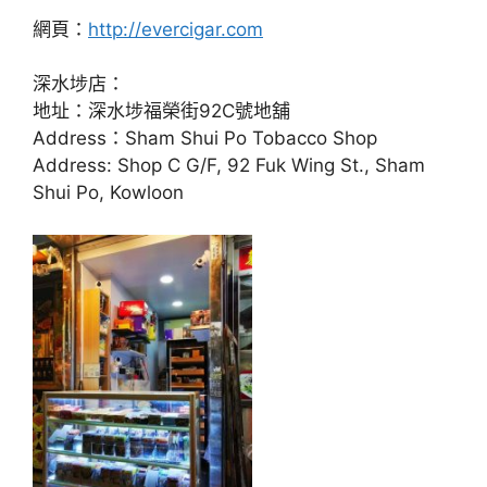
網頁：
http://evercigar.com
深水埗店：
地址：深水埗福榮街92C號地舖
Address：Sham Shui Po Tobacco Shop
Address: Shop C G/F, 92 Fuk Wing St., Sham
Shui Po, Kowloon