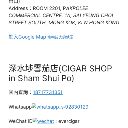
出口)
Address：ROOM 2201, P
AKPOLEE
COMMERCIAL CENTRE, 1A, SAI YEUNG CHOI
STREET SOUTH, MONG KOK, KLN HONG KONG
進入Google Map
檢視較大的地圖
深水埗雪茄店(CIGAR SHOP
in Sham Shui Po)
國內查詢：
18717731351
Whatsapp
:
92830129
WeChat ID
: evercigar