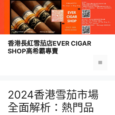
跳
香港長紅雪茄店EVER CIGAR
至
SHOP高希霸專賣
內
容
選
單
2024香港雪茄市場
全面解析：熱門品