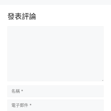
發表評論
評
論
名
稱
電
子