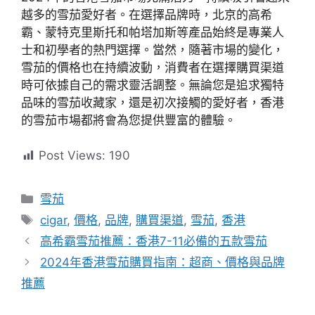
越多的雪茄愛好者。在選擇品牌時，北京的高希
霸、蒙特克里斯托和帕塔加斯等產品始終是專業人
士和初學者的熱門選擇。當然，隨著市場的變化，
雪茄的價格也在持續波動，消費者在選擇購買渠道
時可依據自己的需求靈活調整。無論您是追求獨特
品味的雪茄收藏家，還是初次接觸的愛好者，香港
的雪茄市場都將會為您提供豐富的體驗。
Post Views:
190
分
雪茄
類
標
cigar
,
價格
,
品牌
,
購買渠道
,
雪茄
,
香港
籤
高希霸雪茄推薦：香港7-11必備的五款雪茄
2024年香港雪茄購買指南：超商、價格與品牌
推薦