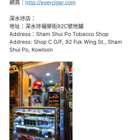
網頁：
http://evercigar.com
深水埗店：
地址：深水埗福榮街92C號地舖
Address：Sham Shui Po Tobacco Shop
Address: Shop C G/F, 92 Fuk Wing St., Sham
Shui Po, Kowloon