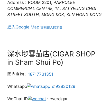
Address：ROOM 2201, P
AKPOLEE
COMMERCIAL CENTRE, 1A, SAI YEUNG CHOI
STREET SOUTH, MONG KOK, KLN HONG KONG
進入Google Map
檢視較大的地圖
深水埗雪茄店(CIGAR SHOP
in Sham Shui Po)
國內查詢：
18717731351
Whatsapp
:
92830129
WeChat ID
: evercigar