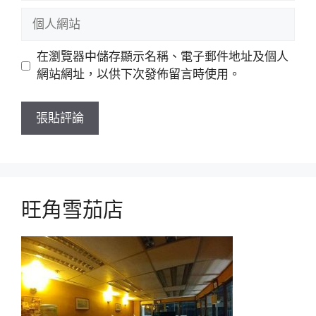
郵
個
件
人
網
在瀏覽器中儲存顯示名稱、電子郵件地址及個人
站
網站網址，以供下次發佈留言時使用。
旺角雪茄店