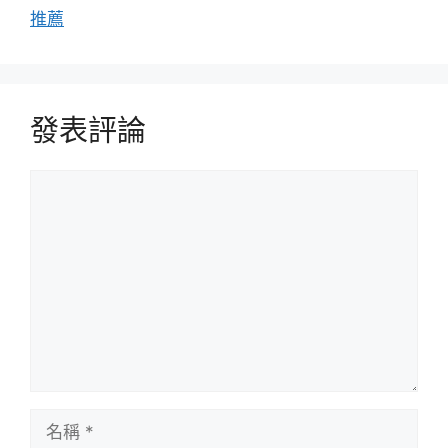
推薦
發表評論
評
論
名
稱