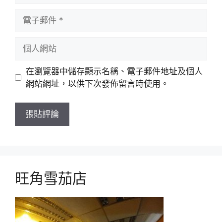
電
子
郵
個
件
人
網
在瀏覽器中儲存顯示名稱、電子郵件地址及個人
站
網站網址，以供下次發佈留言時使用。
旺角雪茄店