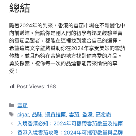
總結
隨著2024年的到來，香港的雪茄市場在不斷變化中
向前邁進。無論你是剛入門的初學者還是經驗豐富
的雪茄品鑒者，都能在這裡找到適合自己的選擇。
希望這篇文章能夠幫助你在2024年享受美妙的雪茄
體驗，並且能夠在合適的地方找到你喜愛的產品。
勇於探索，祝你每一次的品煙都能帶來愉快的享
受！
Post Views:
168
分
雪茄
類
標
cigar
,
品味
,
購買指南
,
雪茄
,
香港
,
高希霸
籤
入境香港必知：2024年可攜帶雪茄數量及指南
香港入境雪茄攻略：2024年可攜帶數量與品牌