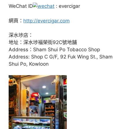
WeChat ID
: evercigar
網頁：
http://evercigar.com
深水埗店：
地址：深水埗福榮街92C號地舖
Address：Sham Shui Po Tobacco Shop
Address: Shop C G/F, 92 Fuk Wing St., Sham
Shui Po, Kowloon