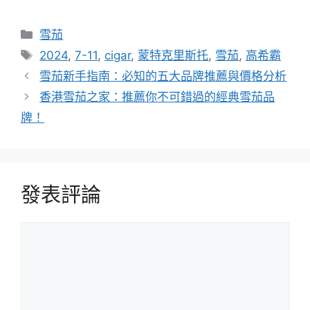
分
雪茄
類
標
2024
,
7-11
,
cigar
,
蒙特克里斯托
,
雪茄
,
高希霸
籤
雪茄新手指南：必知的五大品牌推薦與價格分析
香港雪茄之家：推薦你不可錯過的經典雪茄品
牌！
發表評論
評
論