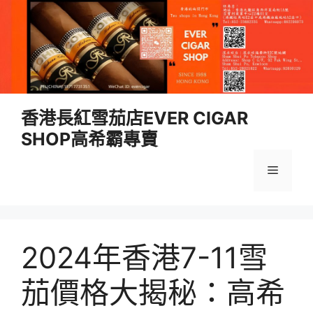
跳
香港長紅雪茄店EVER CIGAR
至
SHOP高希霸專賣
內
容
選
單
2024年香港7-11雪
茄價格大揭秘：高希