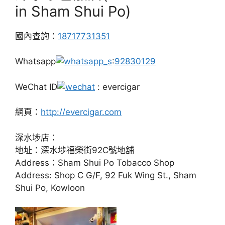
in Sham Shui Po)
國內查詢：
18717731351
Whatsapp
:
92830129
WeChat ID
: evercigar
網頁：
http://evercigar.com
深水埗店：
地址：深水埗福榮街92C號地舖
Address：Sham Shui Po Tobacco Shop
Address: Shop C G/F, 92 Fuk Wing St., Sham
Shui Po, Kowloon