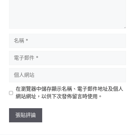
名
稱
電
子
郵
個
件
人
網
在瀏覽器中儲存顯示名稱、電子郵件地址及個人
站
網站網址，以供下次發佈留言時使用。