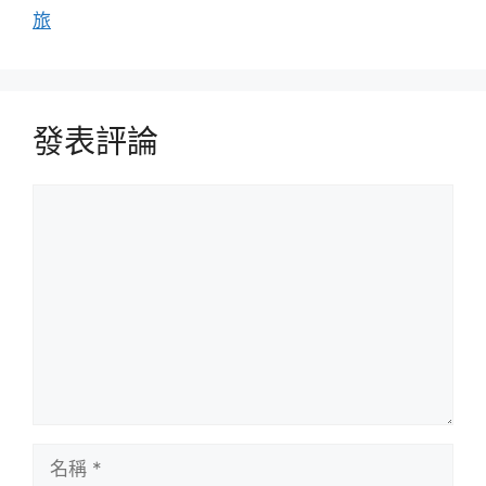
旅
發表評論
評
論
名
稱