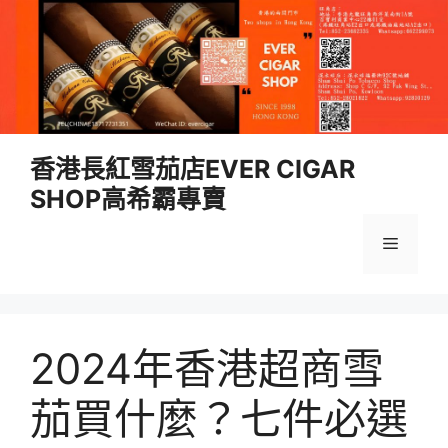
跳
香港長紅雪茄店EVER CIGAR
至
SHOP高希霸專賣
內
容
選
單
2024年香港超商雪
茄買什麼？七件必選