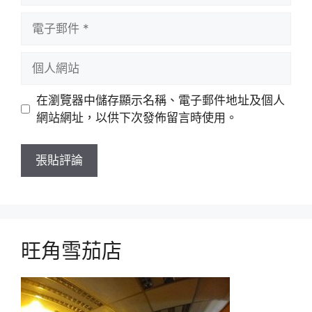
電
子
郵
個
件
人
網
在瀏覽器中儲存顯示名稱、電子郵件地址及個人
站
網站網址，以供下次發佈留言時使用。
旺角雪茄店