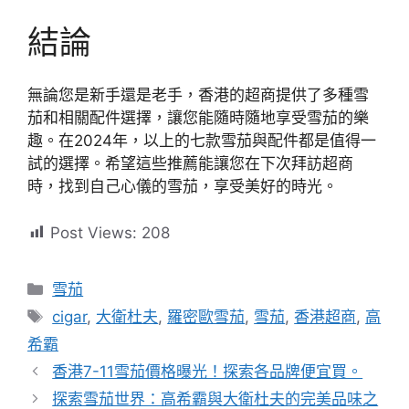
結論
無論您是新手還是老手，香港的超商提供了多種雪
茄和相關配件選擇，讓您能隨時隨地享受雪茄的樂
趣。在2024年，以上的七款雪茄與配件都是值得一
試的選擇。希望這些推薦能讓您在下次拜訪超商
時，找到自己心儀的雪茄，享受美好的時光。
Post Views:
208
分
雪茄
類
標
cigar
,
大衛杜夫
,
羅密歐雪茄
,
雪茄
,
香港超商
,
高
籤
希霸
香港7-11雪茄價格曝光！探索各品牌便宜買。
探索雪茄世界：高希霸與大衛杜夫的完美品味之