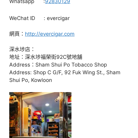
WeChat ID
: evercigar
網頁：
http://evercigar.com
深水埗店：
地址：深水埗福榮街92C號地舖
Address：Sham Shui Po Tobacco Shop
Address: Shop C G/F, 92 Fuk Wing St., Sham
Shui Po, Kowloon