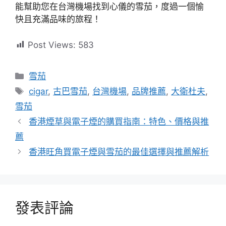
能幫助您在台灣機場找到心儀的雪茄，度過一個愉
快且充滿品味的旅程！
Post Views:
583
分
雪茄
類
標
cigar
,
古巴雪茄
,
台灣機場
,
品牌推薦
,
大衛杜夫
,
籤
雪茄
香港煙草與電子煙的購買指南：特色、價格與推
薦
香港旺角買電子煙與雪茄的最佳選擇與推薦解析
發表評論