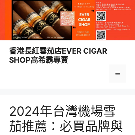
跳
香港長紅雪茄店EVER CIGAR
至
SHOP高希霸專賣
內
容
選
單
2024年台灣機場雪
茄推薦：必買品牌與