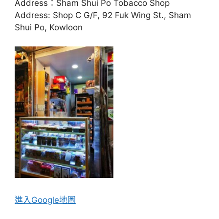
Address：Sham Shui Po Tobacco Shop
Address: Shop C G/F, 92 Fuk Wing St., Sham
Shui Po, Kowloon
進入Go
ogle地圖