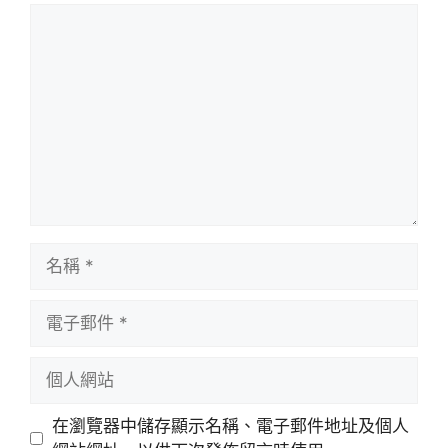
評
論
名
稱
電
子
郵
個
件
人
網
在瀏覽器中儲存顯示名稱、電子郵件地址及個人
站