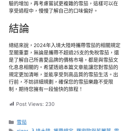
驗的增加，再考慮嘗試更複雜的雪茄，這樣可以在
享受過程中，慢慢了解自己的口味偏好。
結論
總結來說，2024年入境大陸時攜帶雪茄的相關規定
至關重要，無論是攜帶不超過25支的免稅雪茄，還
是了解自己所喜愛品牌的價格市場，都是與雪茄文
化息息相關的。希望透過本篇文章能讓您對雪茄的
規定更加清晰，並能享受到高品質的雪茄生活。出
行前，不妨詳細規劃，確保您的雪茄樂趣不受限
制，期待您擁有一段愉快的旅程！
Post Views:
230
分
雪茄
類
標
cigar
,
入境大陸
,
攜帶規定
,
羅密歐與茱麗葉
,
雪