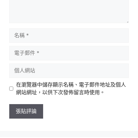
名
稱
電
子
郵
個
件
人
網
在瀏覽器中儲存顯示名稱、電子郵件地址及個人
站
網站網址，以供下次發佈留言時使用。