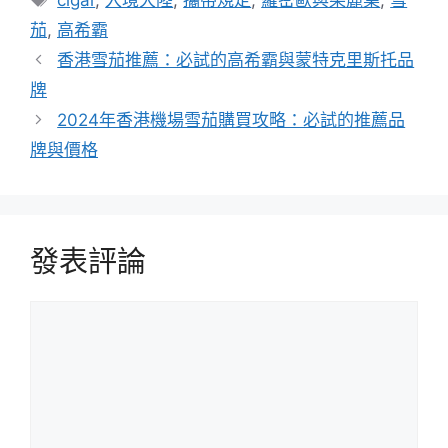
籤
茄
,
高希霸
香港雪茄推薦：必試的高希霸與蒙特克里斯托品
牌
2024年香港機場雪茄購買攻略：必試的推薦品
牌與價格
發表評論
評
論