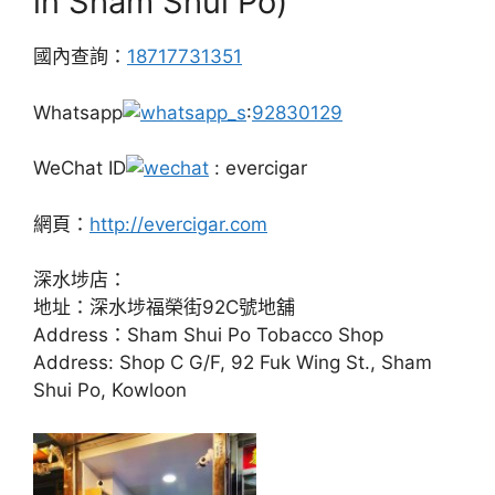
in Sham Shui Po)
國內查詢：
18717731351
Whatsapp
:
92830129
WeChat ID
: evercigar
網頁：
http://evercigar.com
深水埗店：
地址：深水埗福榮街92C號地舖
Address：Sham Shui Po Tobacco Shop
Address: Shop C G/F, 92 Fuk Wing St., Sham
Shui Po, Kowloon