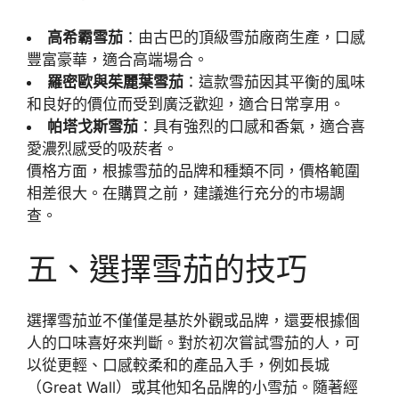
高希霸雪茄
：由古巴的頂級雪茄廠商生產，口感
豐富豪華，適合高端場合。
羅密歐與茱麗葉雪茄
：這款雪茄因其平衡的風味
和良好的價位而受到廣泛歡迎，適合日常享用。
帕塔戈斯雪茄
：具有強烈的口感和香氣，適合喜
愛濃烈感受的吸菸者。
價格方面，根據雪茄的品牌和種類不同，價格範圍
相差很大。在購買之前，建議進行充分的市場調
查。
五、選擇雪茄的技巧
選擇雪茄並不僅僅是基於外觀或品牌，還要根據個
人的口味喜好來判斷。對於初次嘗試雪茄的人，可
以從更輕、口感較柔和的產品入手，例如長城
（Great Wall）或其他知名品牌的小雪茄。隨著經