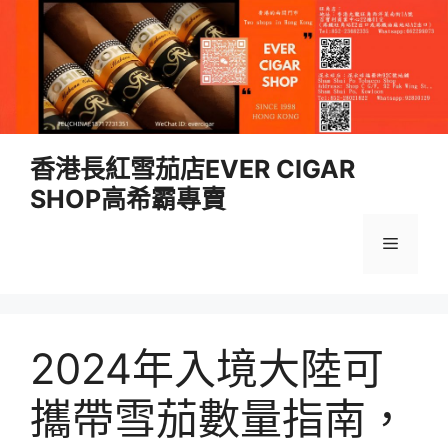
跳
香港長紅雪茄店EVER CIGAR
至
SHOP高希霸專賣
內
容
選
單
2024年入境大陸可
攜帶雪茄數量指南，