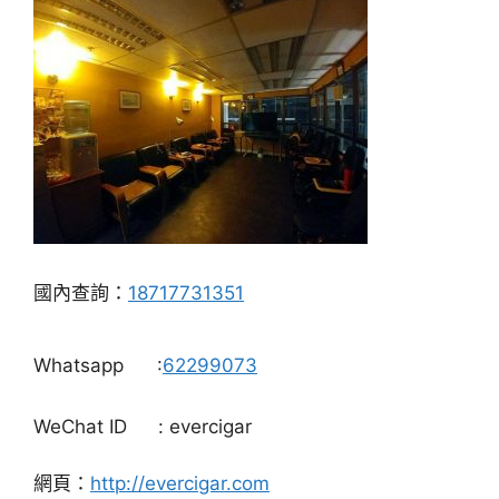
國內查詢：
18717731351
Whatsapp
:
62299073
WeChat ID
: evercigar
網頁：
http://evercigar.com