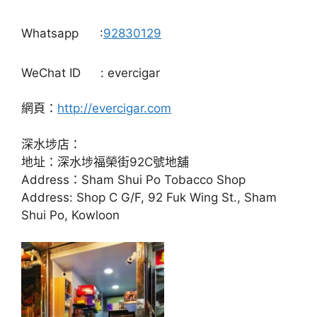
Whatsapp
:
92830129
WeChat ID
: evercigar
網頁：
http://evercigar.com
深水埗店：
地址：深水埗福榮街92C號地舖
Address：Sham Shui Po Tobacco Shop
Address: Shop C G/F, 92 Fuk Wing St., Sham
Shui Po, Kowloon