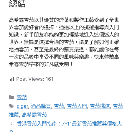
總結
高希霸雪茄以其優質的煙葉和製作工藝受到了全世
界雪茄愛好者的追捧。通過以上的挑選指導與入門
知識，新手朋友亦能夠更加輕鬆地進入這個迷人的
世界。無論是選擇合適的雪茄，還是了解如何正確
地抽雪茄，甚至是最終的購買渠道，都能讓你在每
一次的品吸中享受不同的風味與樂趣。快來體驗高
希霸雪茄帶來的非凡感受吧！
Post Views:
161
分
雪茄
類
標
cigar
,
酒品購買
,
雪茄
,
雪茄入門
,
雪茄挑選
,
雪茄
籤
推薦
,
高希霸雪茄
香港雪茄入門指南：7-11最新雪茄推薦與價格大