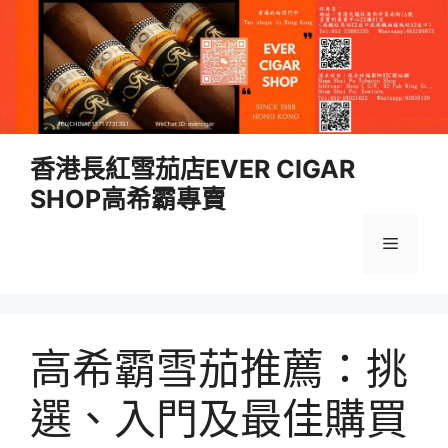
跳
香港長紅雪茄店EVER CIGAR
至
SHOP高希霸專賣
內
容
選
單
高希霸雪茄推薦：挑
選、入門及最佳購買