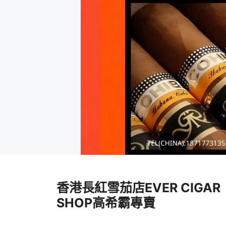
跳
至
香港長紅雪茄店EVER CIGAR
內
容
SHOP高希霸專賣