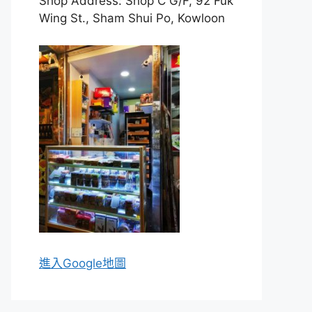
Shop Address: Shop C G/F, 92 Fuk
Wing St., Sham Shui Po, Kowloon
進入Go
ogle地圖