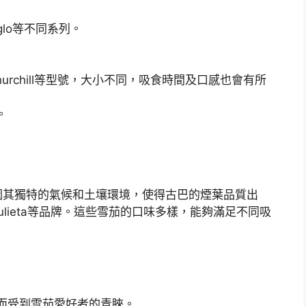
glo等不同系列。
、Churchill等型號，大小不同，吸食時間及口感也會有所
。
因其獨特的氣候和土壤環境，使得古巴的煙葉品質出
 y Julieta等品牌。這些雪茄的口味多樣，能夠滿足不同吸
而受到雪茄愛好者的青睞。