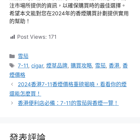
注市場所提供的資訊，以確保購買時的最佳選擇。
希望本文能對您在2024年的香煙購買計劃提供實用
的幫助！
Post Views:
171
分
雪茄
類
標
7-11
,
cigar
,
煙草品牌
,
購買攻略
,
雪茄
,
香港
,
香
籤
煙價格
2024香港7-11香煙價格重磅揭曉，看看你的煙
還能怎麼買！
香港便利店必備：7-11的雪茄與香煙一覽！
發表評論