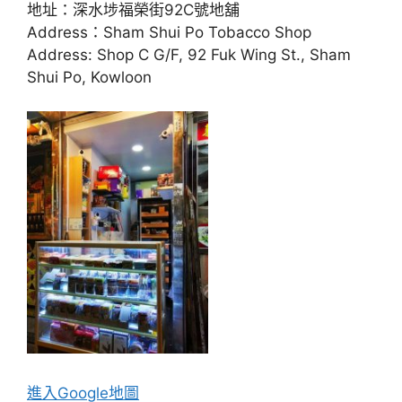
地址：深水埗福榮街92C號地舖
Address：Sham Shui Po Tobacco Shop
Address: Shop C G/F, 92 Fuk Wing St., Sham
Shui Po, Kowloon
進入Go
ogle地圖