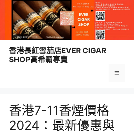
跳
香港長紅雪茄店EVER CIGAR
至
SHOP高希霸專賣
內
容
選
單
香港7-11香煙價格
2024：最新優惠與