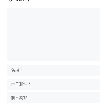
評
論
名
稱
電
子
郵
個
件
人
網