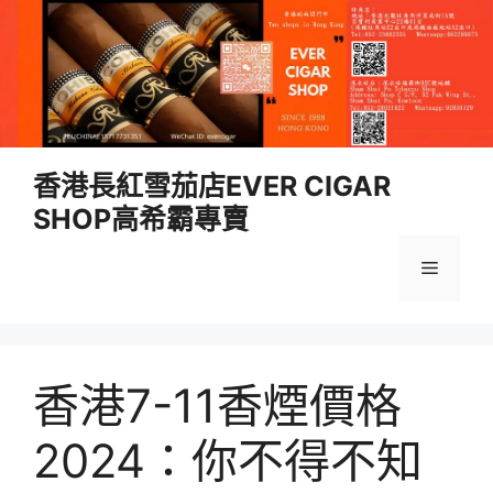
跳
香港長紅雪茄店EVER CIGAR
至
SHOP高希霸專賣
內
容
選
單
香港7-11香煙價格
2024：你不得不知