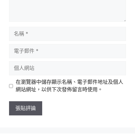
名
稱
電
子
郵
個
件
人
網
在瀏覽器中儲存顯示名稱、電子郵件地址及個人
站
網站網址，以供下次發佈留言時使用。