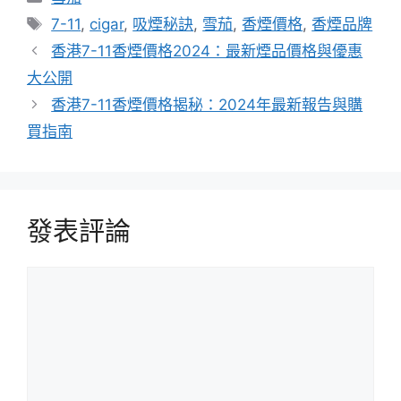
類
標
7-11
,
cigar
,
吸煙秘訣
,
雪茄
,
香煙價格
,
香煙品牌
籤
香港7-11香煙價格2024：最新煙品價格與優惠
大公開
香港7-11香煙價格揭秘：2024年最新報告與購
買指南
發表評論
評
論