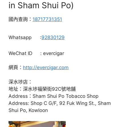
in Sham Shui Po)
國內查詢：
18717731351
Whatsapp
:
92830129
WeChat ID
: evercigar
網頁：
http://evercigar.com
深水埗店：
地址：深水埗福榮街92C號地舖
Address：Sham Shui Po Tobacco Shop
Address: Shop C G/F, 92 Fuk Wing St., Sham
Shui Po, Kowloon