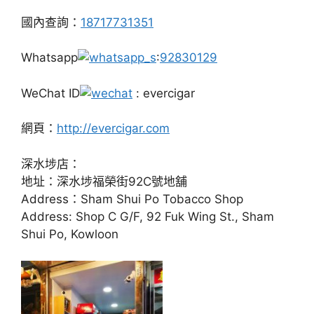
國內查詢：
18717731351
Whatsapp
:
92830129
WeChat ID
: evercigar
網頁：
http://evercigar.com
深水埗店：
地址：深水埗福榮街92C號地舖
Address：Sham Shui Po Tobacco Shop
Address: Shop C G/F, 92 Fuk Wing St., Sham
Shui Po, Kowloon