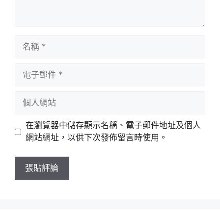
名
稱
電
子
郵
個
件
人
網
在瀏覽器中儲存顯示名稱、電子郵件地址及個人
站
網站網址，以供下次發佈留言時使用。