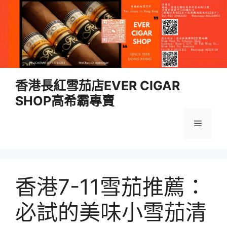
跳
香港長紅雪茄店EVER CIGAR
至
SHOP高希霸專賣
內
容
選
單
香港7-11雪茄推薦：
必試的美味小雪茄清