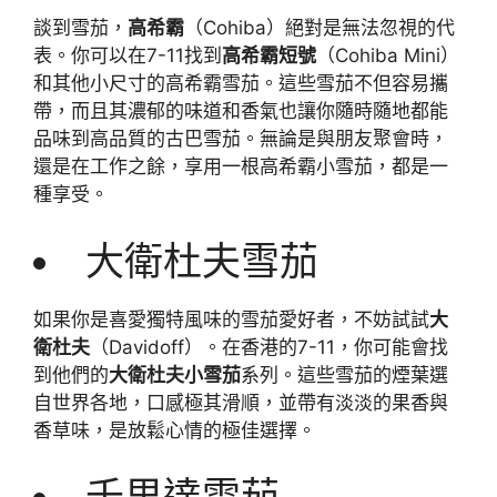
談到雪茄，
高希霸
（Cohiba）絕對是無法忽視的代
表。你可以在7-11找到
高希霸短號
（Cohiba Mini）
和其他小尺寸的高希霸雪茄。這些雪茄不但容易攜
帶，而且其濃郁的味道和香氣也讓你隨時隨地都能
品味到高品質的古巴雪茄。無論是與朋友聚會時，
還是在工作之餘，享用一根高希霸小雪茄，都是一
種享受。
大衛杜夫雪茄
如果你是喜愛獨特風味的雪茄愛好者，不妨試試
大
衛杜夫
（Davidoff）。在香港的7-11，你可能會找
到他們的
大衛杜夫小雪茄
系列。這些雪茄的煙葉選
自世界各地，口感極其滑順，並帶有淡淡的果香與
香草味，是放鬆心情的極佳選擇。
千里達雪茄