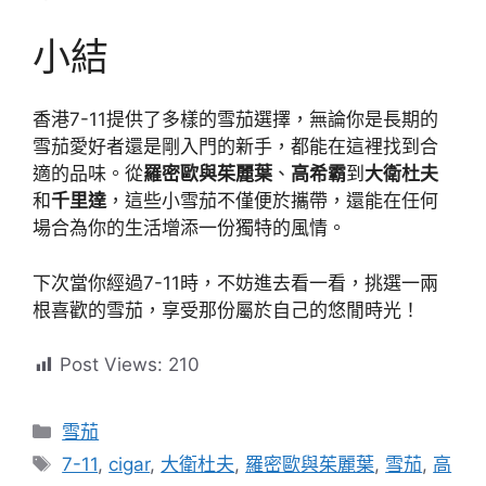
小結
香港7-11提供了多樣的雪茄選擇，無論你是長期的
雪茄愛好者還是剛入門的新手，都能在這裡找到合
適的品味。從
羅密歐與茱麗葉
、
高希霸
到
大衛杜夫
和
千里達
，這些小雪茄不僅便於攜帶，還能在任何
場合為你的生活增添一份獨特的風情。
下次當你經過7-11時，不妨進去看一看，挑選一兩
根喜歡的雪茄，享受那份屬於自己的悠閒時光！
Post Views:
210
分
雪茄
類
標
7-11
,
cigar
,
大衛杜夫
,
羅密歐與茱麗葉
,
雪茄
,
高