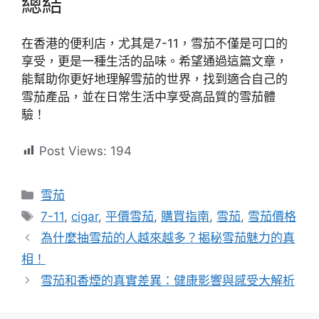
總結
在香港的便利店，尤其是7-11，雪茄不僅是可口的
享受，更是一種生活的品味。希望通過這篇文章，
能幫助你更好地理解雪茄的世界，找到適合自己的
雪茄產品，並在日常生活中享受高品質的雪茄體
驗！
Post Views:
194
分
雪茄
類
標
7-11
,
cigar
,
平價雪茄
,
購買指南
,
雪茄
,
雪茄價格
籤
為什麼抽雪茄的人越來越多？揭秘雪茄魅力的真
相！
雪茄和香煙的真實差異：健康影響與感受大解析