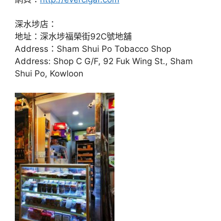
深水埗店：
地址：深水埗福榮街92C號地舖
Address：Sham Shui Po Tobacco Shop
Address: Shop C G/F, 92 Fuk Wing St., Sham
Shui Po, Kowloon