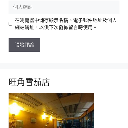
郵
個
件
人
網
在瀏覽器中儲存顯示名稱、電子郵件地址及個人
站
網站網址，以供下次發佈留言時使用。
旺角雪茄店