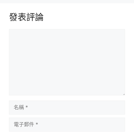
發表評論
評
論
名
稱
電
子