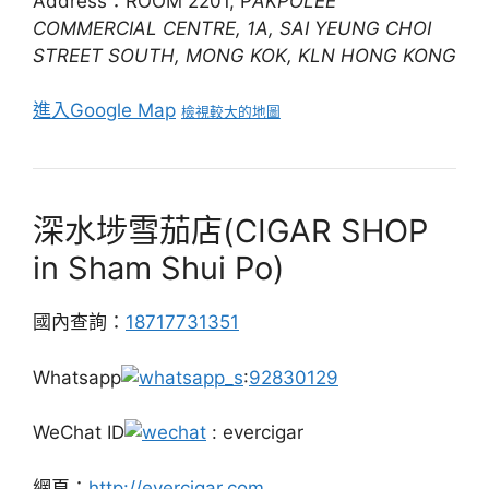
Address：ROOM 2201, P
AKPOLEE
COMMERCIAL CENTRE, 1A, SAI YEUNG CHOI
STREET SOUTH, MONG KOK, KLN HONG KONG
進入Google Map
檢視較大的地圖
深水埗雪茄店(CIGAR SHOP
in Sham Shui Po)
國內查詢：
18717731351
Whatsapp
:
92830129
WeChat ID
: evercigar
網頁：
http://evercigar.com