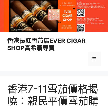
跳
香港長紅雪茄店EVER CIGAR
至
SHOP高希霸專賣
內
容
選
單
香港7-11雪茄價格揭
曉：親民平價雪茄購