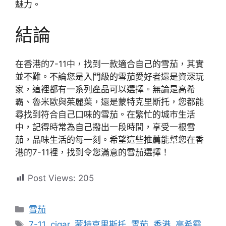
魅力。
結論
在香港的7-11中，找到一款適合自己的雪茄，其實
並不難。不論您是入門級的雪茄愛好者還是資深玩
家，這裡都有一系列產品可以選擇。無論是高希
霸、魯米歐與茱麗葉，還是蒙特克里斯托，您都能
尋找到符合自己口味的雪茄。在繁忙的城市生活
中，記得時常為自己撥出一段時間，享受一根雪
茄，品味生活的每一刻。希望這些推薦能幫您在香
港的7-11裡，找到令您滿意的雪茄選擇！
Post Views:
205
分
雪茄
類
標
7-11
,
cigar
,
蒙特克里斯托
,
雪茄
,
香港
,
高希霸