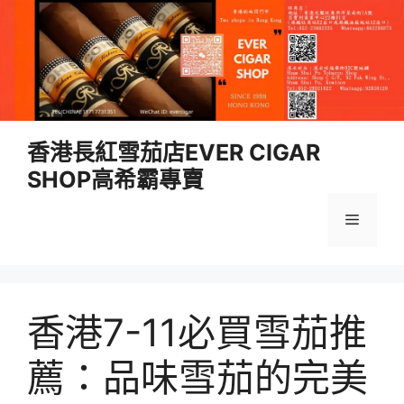
跳
香港長紅雪茄店EVER CIGAR
至
SHOP高希霸專賣
內
容
選
單
香港7-11必買雪茄推
薦：品味雪茄的完美