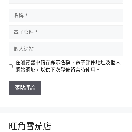
名
稱
電
子
郵
個
件
人
網
在瀏覽器中儲存顯示名稱、電子郵件地址及個人
站
網站網址，以供下次發佈留言時使用。
旺角雪茄店