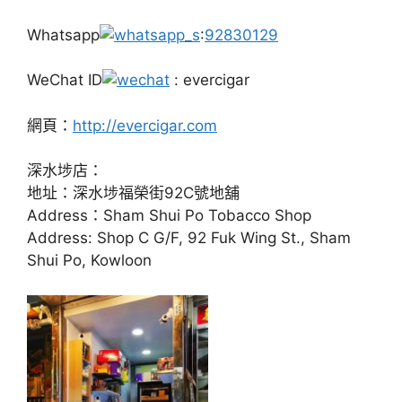
Whatsapp
:
92830129
WeChat ID
: evercigar
網頁：
http://evercigar.com
深水埗店：
地址：深水埗福榮街92C號地舖
Address：Sham Shui Po Tobacco Shop
Address: Shop C G/F, 92 Fuk Wing St., Sham
Shui Po, Kowloon