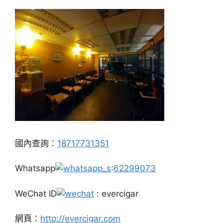
國內查詢：
18717731351
Whatsapp
:
62299073
WeChat ID
: evercigar
網頁：
http://evercigar.com