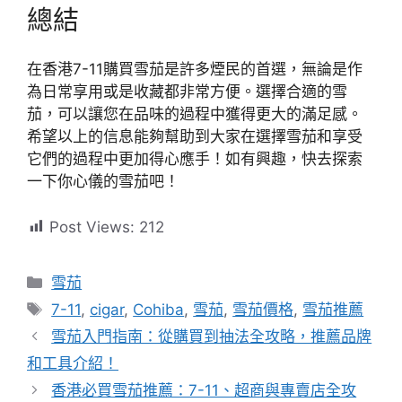
總結
在香港7-11購買雪茄是許多煙民的首選，無論是作
為日常享用或是收藏都非常方便。選擇合適的雪
茄，可以讓您在品味的過程中獲得更大的滿足感。
希望以上的信息能夠幫助到大家在選擇雪茄和享受
它們的過程中更加得心應手！如有興趣，快去探索
一下你心儀的雪茄吧！
Post Views:
212
分
雪茄
類
標
7-11
,
cigar
,
Cohiba
,
雪茄
,
雪茄價格
,
雪茄推薦
籤
雪茄入門指南：從購買到抽法全攻略，推薦品牌
和工具介紹！
香港必買雪茄推薦：7-11、超商與專賣店全攻