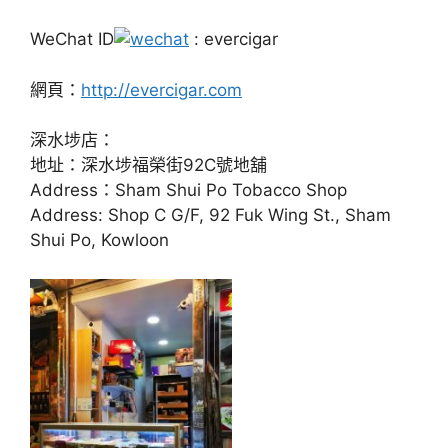
WeChat ID
: evercigar
網頁：
http://evercigar.com
深水埗店：
地址：深水埗福榮街92C號地舖
Address：Sham Shui Po Tobacco Shop
Address: Shop C G/F, 92 Fuk Wing St., Sham
Shui Po, Kowloon