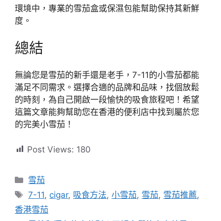
環境中，專業的雪茄盒或保濕包能幫助保持其新鮮
度。
總結
無論您是雪茄的新手還是老手，7-11的小雪茄都能
滿足不同需求。選擇合適的品牌和品味，找個放鬆
的時刻，為自己開啟一段愉快的吸食旅程吧！希望
這篇文章能夠幫助您在香港的便利店中找到屬於您
的完美小雪茄！
Post Views:
180
分
雪茄
類
標
7-11
,
cigar
,
吸食方法
,
小雪茄
,
雪茄
,
雪茄推薦
,
籤
香港雪茄