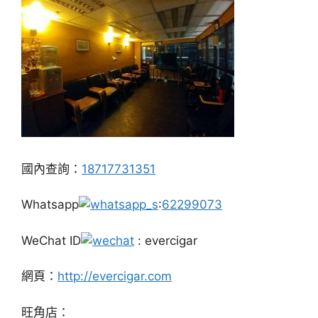
國內查詢：
18717731351
Whatsapp
:
62299073
WeChat ID
: evercigar
網頁：
http://evercigar.com
旺角店：