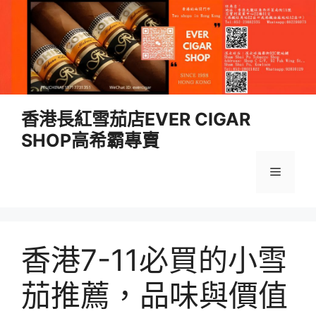
跳
香港長紅雪茄店EVER CIGAR
至
SHOP高希霸專賣
內
容
選
單
香港7-11必買的小雪
茄推薦，品味與價值