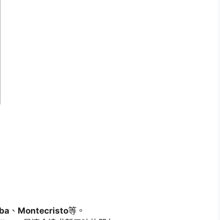
ba
、
Montecristo
等。