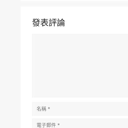
發表評論
評
論
名
稱
電