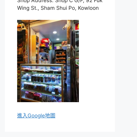
Shop Address: Shop C G/F, 92 Fuk
Wing St., Sham Shui Po, Kowloon
進入Go
ogle地圖