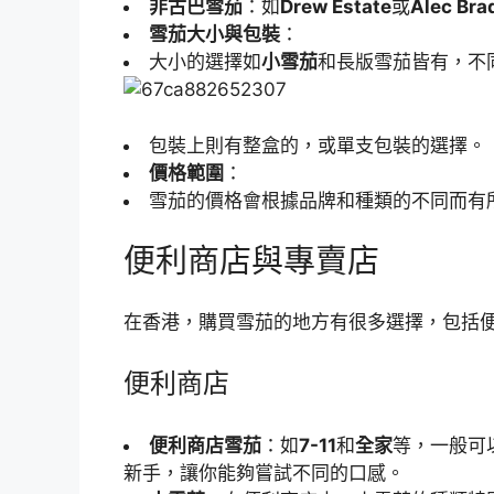
非古巴雪茄
：如
Drew Estate
或
Alec Bra
雪茄大小與包裝
：
大小的選擇如
小雪茄
和長版雪茄皆有，不
包裝上則有整盒的，或單支包裝的選擇。
價格範圍
：
雪茄的價格會根據品牌和種類的不同而有
便利商店與專賣店
在香港，購買雪茄的地方有很多選擇，包括便
便利商店
便利商店雪茄
：如
7-11
和
全家
等，一般可
新手，讓你能夠嘗試不同的口感。