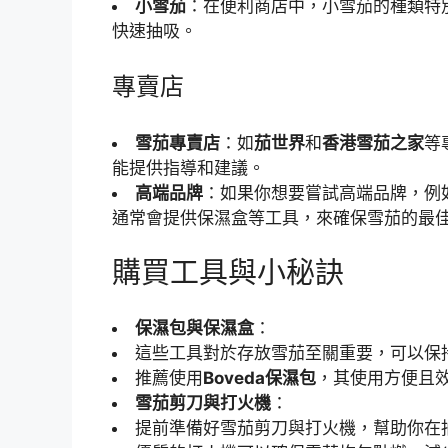
小雪茄
：在便利商店中，小雪茄的種類特
快速抽吸。
專賣店
雪茄專賣店
：如
茄世界
和
香港雪茄之家
等
能提供指導和建議。
高端品牌
：如果你想要嘗試高端品牌，例
通常會提供保濕盒等工具，來確保雪茄的最
購買工具與小秘訣
保濕包與保濕盒
：
這些工具對於存放雪茄至關重要，可以保
推薦使用
Boveda保濕包
，其使用方便且
雪茄剪刀與打火機
：
提前準備好雪茄剪刀與打火機，幫助你在