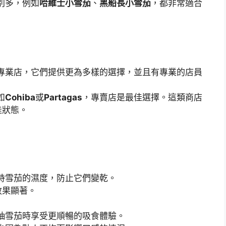
別多，例如
哈維士小雪茄
、
黑船長小雪茄
，都非常適合
專業店，它們提供更為多樣的選擇，並且有專業的店員
如
Cohiba
或
Partagas
，專賣店是最佳選擇。這類商店
佳狀態。
持雪茄的濕度，防止它們變乾。
效果顯著。
抽雪茄時享受更順暢的吸食體驗。