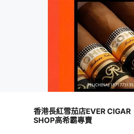
跳
至
香港長紅雪茄店EVER CIGAR
內
容
SHOP高希霸專賣