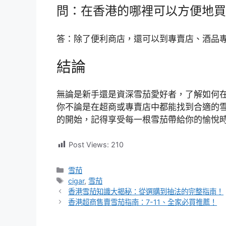
問：在香港的哪裡可以方便地買
答：除了便利商店，還可以到專賣店、酒品
結論
無論是新手還是資深雪茄愛好者，了解如何
你不論是在超商或專賣店中都能找到合適的
的開始，記得享受每一根雪茄帶給你的愉悅
Post Views:
210
分
雪茄
類
標
cigar
,
雪茄
籤
香港雪茄知識大揭秘：從選購到抽法的完整指南！
香港超商售賣雪茄指南：7-11、全家必買推薦！