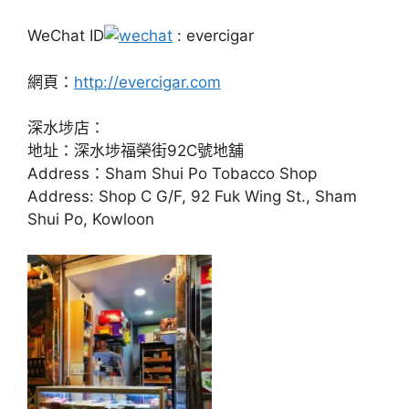
WeChat ID
: evercigar
網頁：
http://evercigar.com
深水埗店：
地址：深水埗福榮街92C號地舖
Address：Sham Shui Po Tobacco Shop
Address: Shop C G/F, 92 Fuk Wing St., Sham
Shui Po, Kowloon