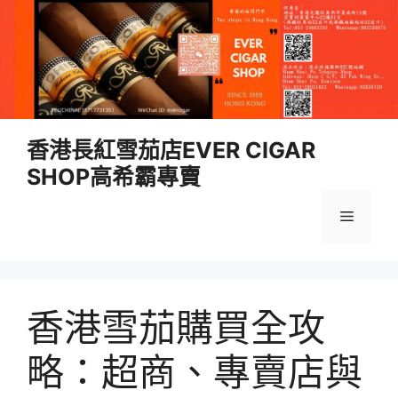
跳
香港長紅雪茄店EVER CIGAR
至
SHOP高希霸專賣
內
容
選
單
香港雪茄購買全攻
略：超商、專賣店與