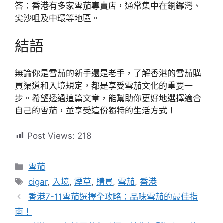
答：香港有多家雪茄專賣店，通常集中在銅鑼灣、
尖沙咀及中環等地區。
結語
無論你是雪茄的新手還是老手，了解香港的雪茄購
買渠道和入境規定，都是享受雪茄文化的重要一
步。希望透過這篇文章，能幫助你更好地選擇適合
自己的雪茄，並享受這份獨特的生活方式！
Post Views:
218
分
雪茄
類
標
cigar
,
入境
,
煙草
,
購買
,
雪茄
,
香港
籤
香港7-11雪茄選擇全攻略：品味雪茄的最佳指
南！