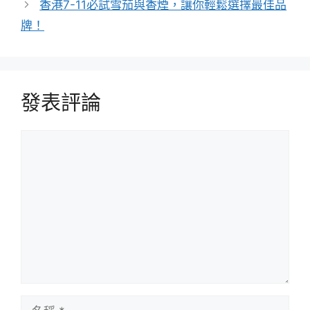
香港7-11必試雪茄與香煙，讓你輕鬆選擇最佳品
牌！
發表評論
評
論
名