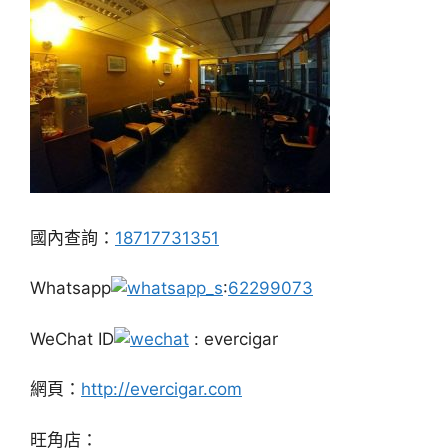
國內查詢：
18717731351
Whatsapp
:
62299073
WeChat ID
: evercigar
網頁：
http://evercigar.com
旺角店：