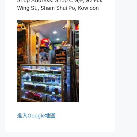
Shop Address: Shop C G/F, 92 Fuk
Wing St., Sham Shui Po, Kowloon
進入Go
ogle地圖