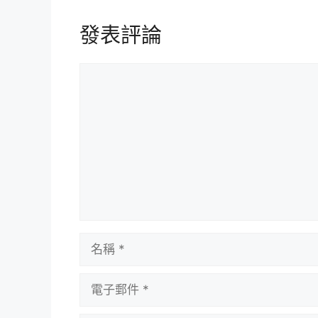
發表評論
評
論
名
稱
電
子
郵