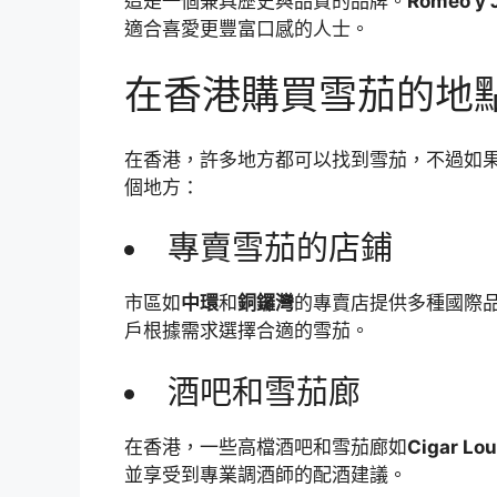
這是一個兼具歷史與品質的品牌。
Romeo y J
適合喜愛更豐富口感的人士。
在香港購買雪茄的地
在香港，許多地方都可以找到雪茄，不過如
個地方：
專賣雪茄的店鋪
市區如
中環
和
銅鑼灣
的專賣店提供多種國際
戶根據需求選擇合適的雪茄。
酒吧和雪茄廊
在香港，一些高檔酒吧和雪茄廊如
Cigar Lo
並享受到專業調酒師的配酒建議。