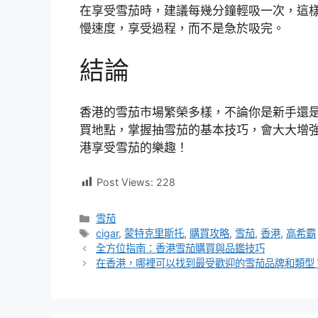
在享受雪茄時，建議每幾分鐘輕吸一次，這
慢速度，享受過程，而不是急於吸完。
結論
香港的雪茄市場繁榮多樣，不論你是新手還
買地點，掌握抽雪茄的基本技巧，會大大增
港享受雪茄的樂趣！
Post Views:
228
分
雪茄
類
標
cigar
,
蒙特克里斯托
,
購買攻略
,
雪茄
,
香港
,
高希霸
籤
全方位指南：香港雪茄購買與品鑑技巧
在香港，哪裡可以找到最受歡迎的雪茄品牌和類型