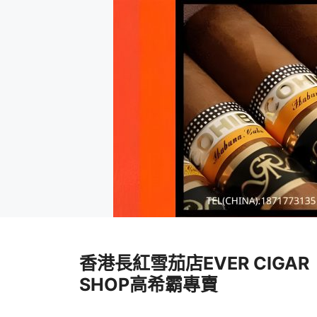
跳
至
香港長紅雪茄店EVER CIGAR
內
容
SHOP高希霸專賣