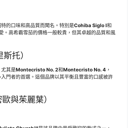
獨特的口味和高品質而聞名。特別是
Cohiba Siglo I
和
愛。高希霸雪茄的價格一般較貴，但其卓越的品質和風
。
克里斯托）
，尤其是
Montecristo No. 2
和
Montecristo No. 4
，
多入門者的首選。這個品牌以其平衡且豐富的口感被許
a（羅密歐與茱麗葉）