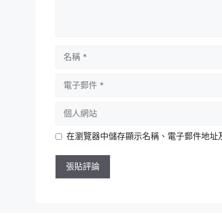
名
稱
電
子
郵
個
件
人
網
在瀏覽器中儲存顯示名稱、電子郵件地址
站