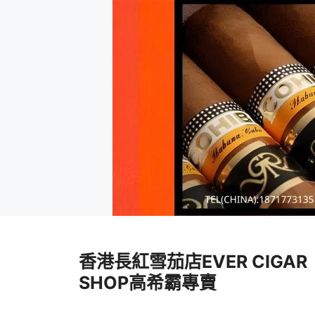
跳
至
香港長紅雪茄店EVER CIGAR
內
容
SHOP高希霸專賣