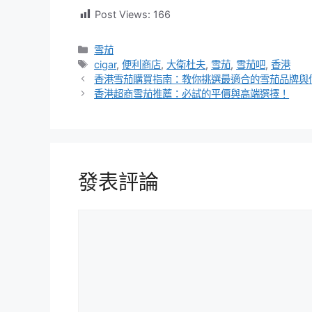
Post Views:
166
分
雪茄
類
標
cigar
,
便利商店
,
大衛杜夫
,
雪茄
,
雪茄吧
,
香港
籤
香港雪茄購買指南：教你挑選最適合的雪茄品牌與
香港超商雪茄推薦：必試的平價與高端選擇！
發表評論
評
論