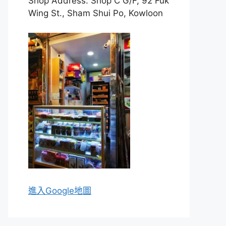
Shop Address: Shop C G/F, 92 Fuk
Wing St., Sham Shui Po, Kowloon
進入Go
ogle地圖