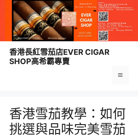
跳
香港長紅雪茄店EVER CIGAR
至
SHOP高希霸專賣
內
容
選
單
香港雪茄教學：如何
挑選與品味完美雪茄