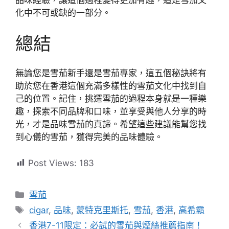
品味經驗，讓這個過程變得更加有趣，這是雪茄文
化中不可或缺的一部分。
總結
無論您是雪茄新手還是雪茄專家，這五個秘訣將有
助於您在香港這個充滿多樣性的雪茄文化中找到自
己的位置。記住，挑選雪茄的過程本身就是一種樂
趣，探索不同品牌和口味，並享受與他人分享的時
光，才是品味雪茄的真諦。希望這些建議能幫您找
到心儀的雪茄，獲得完美的品味體驗。
Post Views:
183
分
雪茄
類
標
cigar
,
品味
,
蒙特克里斯托
,
雪茄
,
香港
,
高希霸
籤
香港7-11限定：必試的雪茄與煙絲推薦指南！