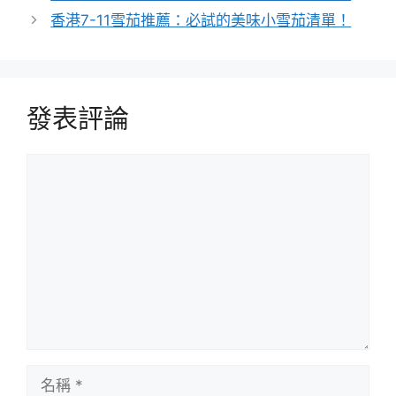
香港7-11雪茄推薦：必試的美味小雪茄清單！
發表評論
評
論
名