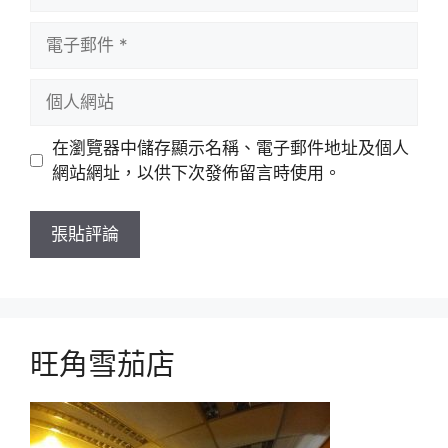
稱
電
子
郵
個
件
人
網
在瀏覽器中儲存顯示名稱、電子郵件地址及個人
站
網站網址，以供下次發佈留言時使用。
旺角雪茄店