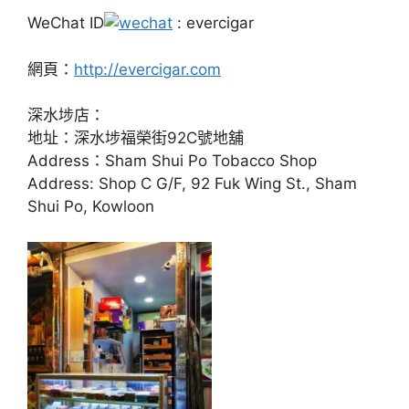
WeChat ID
: evercigar
網頁：
http://evercigar.com
深水埗店：
地址：深水埗福榮街92C號地舖
Address：Sham Shui Po Tobacco Shop
Address: Shop C G/F, 92 Fuk Wing St., Sham
Shui Po, Kowloon