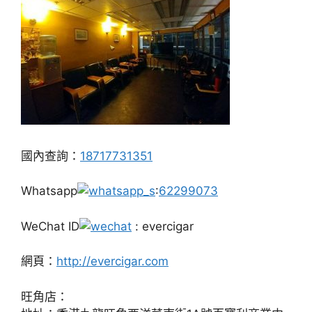
國內查詢：
18717731351
Whatsapp
:
62299073
WeChat ID
: evercigar
網頁：
http://evercigar.com
旺角店：