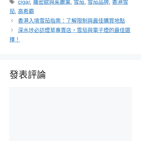
標
cigar
,
羅密歐與茱麗葉
,
雪茄
,
雪茄品牌
,
香港雪
籤
茄
,
高希霸
香港入境雪茄指南：了解限制與最佳購買地點
深水埗必訪煙草專賣店，雪茄與電子煙的最佳選
擇！
發表評論
評
論