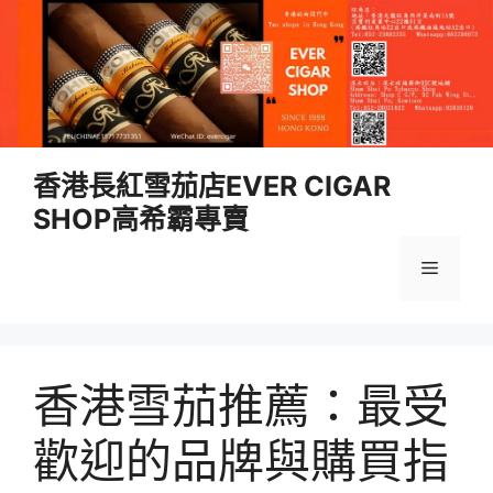
跳
香港長紅雪茄店EVER CIGAR
至
SHOP高希霸專賣
內
容
選
單
香港雪茄推薦：最受
歡迎的品牌與購買指