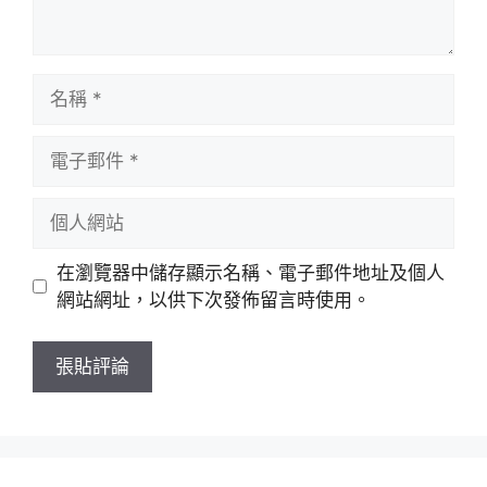
名
稱
電
子
郵
個
件
人
網
在瀏覽器中儲存顯示名稱、電子郵件地址及個人
站
網站網址，以供下次發佈留言時使用。