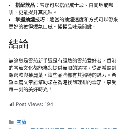
搭配飲品
：雪茄可以搭配威士忌、白蘭地或咖
啡，更能提升其風味。
掌握抽煙技巧
：適當的抽煙速度和方式可以帶來
更好的獲得煙氣口感。慢慢品味是關鍵。
結論
無論您是雪茄新手還是有經驗的雪茄愛好者，香港
的雪茄文化都能為您提供無限的選擇。從高希霸到
羅密歐與茱麗葉，這些品牌都有其獨特的魅力。希
望本篇文章能幫助您在香港找到理想的雪茄，享受
每一刻的美好時光！
Post Views:
194
分
雪茄
類