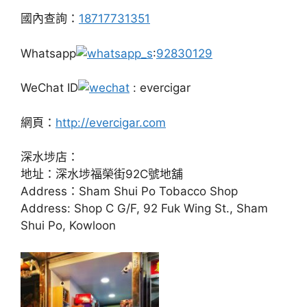
國內查詢：
18717731351
Whatsapp
:
92830129
WeChat ID
: evercigar
網頁：
http://evercigar.com
深水埗店：
地址：深水埗福榮街92C號地舖
Address：Sham Shui Po Tobacco Shop
Address: Shop C G/F, 92 Fuk Wing St., Sham
Shui Po, Kowloon