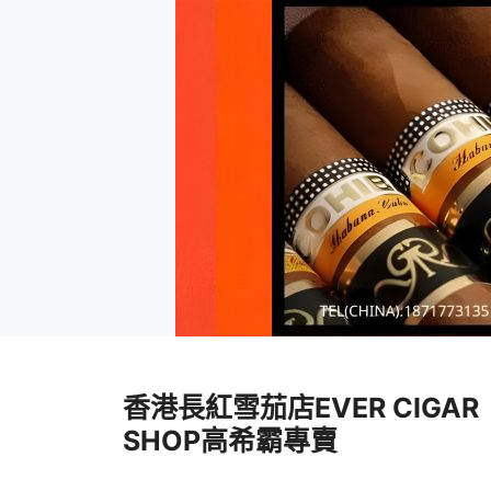
跳
至
香港長紅雪茄店EVER CIGAR
內
容
SHOP高希霸專賣