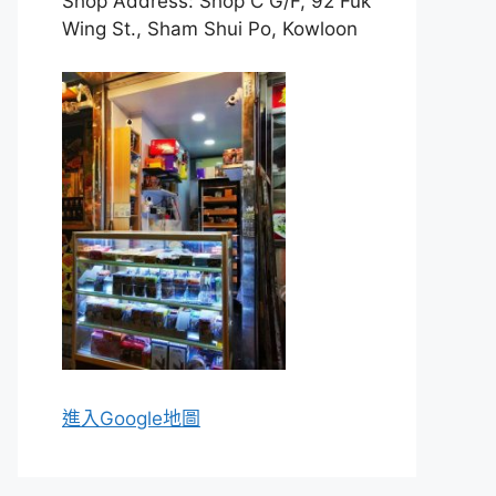
Shop Address: Shop C G/F, 92 Fuk
Wing St., Sham Shui Po, Kowloon
進入Go
ogle地圖