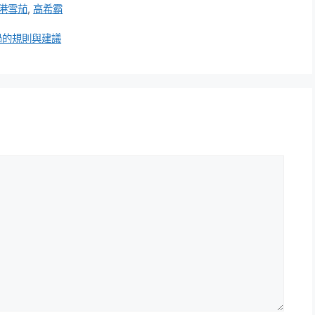
港雪茄
,
高希霸
過的規則與建議