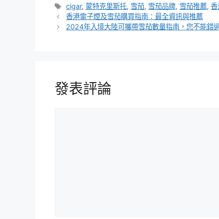
類
標
cigar
,
蒙特克里斯托
,
雪茄
,
雪茄品牌
,
雪茄推薦
,
香
籤
香港電子煙及雪茄購買指南：最全資訊與推薦
2024年入境大陸可攜帶雪茄數量指南，您不能錯
發表評論
評
論