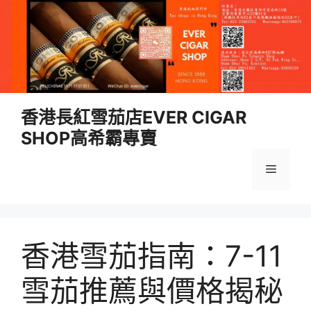
跳
香港長紅雪茄店EVER CIGAR
至
SHOP高希霸專賣
內
容
選
單
香港雪茄指南：7-11
雪茄推薦與價格揭秘