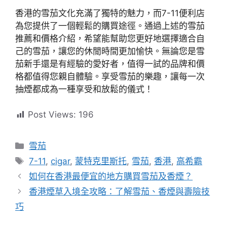
香港的雪茄文化充滿了獨特的魅力，而7-11便利店
為您提供了一個輕鬆的購買途徑。通過上述的雪茄
推薦和價格介紹，希望能幫助您更好地選擇適合自
己的雪茄，讓您的休閒時間更加愉快。無論您是雪
茄新手還是有經驗的愛好者，值得一試的品牌和價
格都值得您親自體驗。享受雪茄的樂趣，讓每一次
抽煙都成為一種享受和放鬆的儀式！
Post Views:
196
分
雪茄
類
標
7-11
,
cigar
,
蒙特克里斯托
,
雪茄
,
香港
,
高希霸
籤
如何在香港最便宜的地方購買雪茄及香煙？
香港煙草入境全攻略：了解雪茄、香煙與壽險技
巧