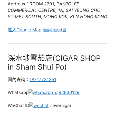
Address：ROOM 2201, P
AKPOLEE
COMMERCIAL CENTRE, 1A, SAI YEUNG CHOI
STREET SOUTH, MONG KOK, KLN HONG KONG
進入Google Map
檢視較大的地圖
深水埗雪茄店(CIGAR SHOP
in Sham Shui Po)
國內查詢：
18717731351
Whatsapp
:
92830129
WeChat ID
: evercigar