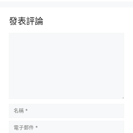
發表評論
評
論
名
稱
電
子