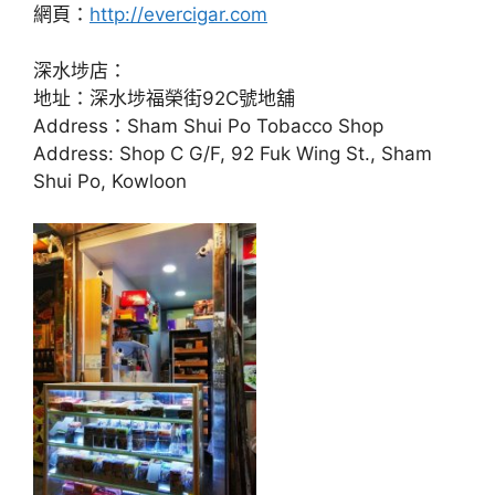
網頁：
http://evercigar.com
深水埗店：
地址：深水埗福榮街92C號地舖
Address：Sham Shui Po Tobacco Shop
Address: Shop C G/F, 92 Fuk Wing St., Sham
Shui Po, Kowloon