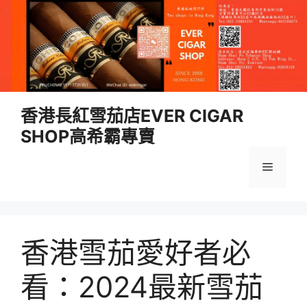
跳
香港長紅雪茄店EVER CIGAR
至
SHOP高希霸專賣
內
容
選
單
香港雪茄愛好者必
看：2024最新雪茄