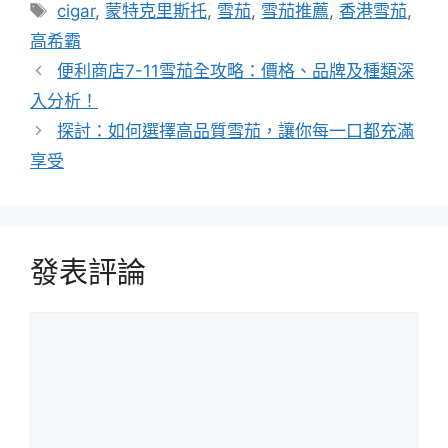
類
標
cigar
,
蒙特克里斯托
,
雪茄
,
雪茄推薦
,
香港雪茄
,
籤
高希霸
便利商店7-11雪茄全攻略：價格、品牌及種類深
入分析！
探討：如何選擇高品質雪茄，讓你每一口都充滿
享受
發表評論
評
論