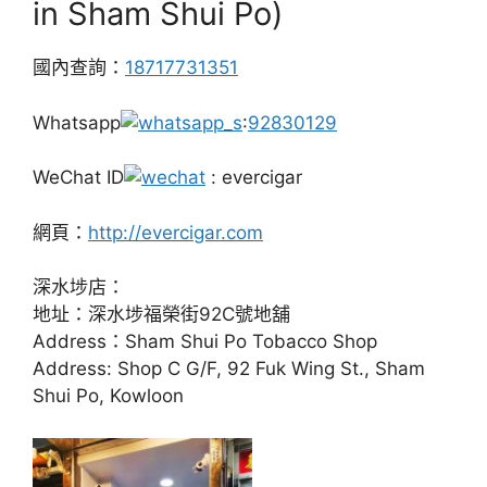
in Sham Shui Po)
國內查詢：
18717731351
Whatsapp
:
92830129
WeChat ID
: evercigar
網頁：
http://evercigar.com
深水埗店：
地址：深水埗福榮街92C號地舖
Address：Sham Shui Po Tobacco Shop
Address: Shop C G/F, 92 Fuk Wing St., Sham
Shui Po, Kowloon