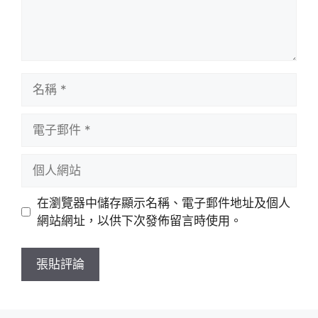
名
稱
電
子
郵
個
件
人
網
在瀏覽器中儲存顯示名稱、電子郵件地址及個人
站
網站網址，以供下次發佈留言時使用。