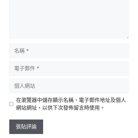
名
稱
電
子
郵
個
件
人
網
在瀏覽器中儲存顯示名稱、電子郵件地址及個人
站
網站網址，以供下次發佈留言時使用。