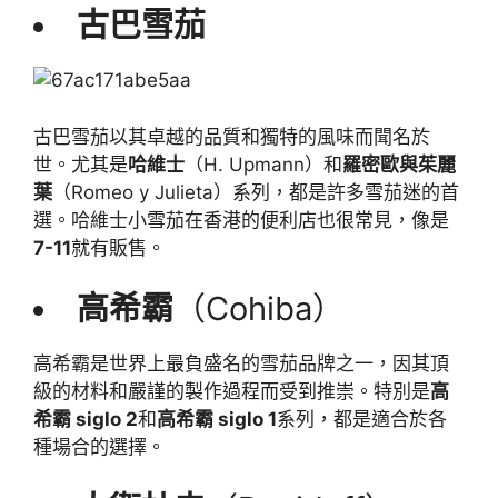
古巴雪茄
古巴雪茄以其卓越的品質和獨特的風味而聞名於
世。尤其是
哈維士
（H. Upmann）和
羅密歐與茱麗
葉
（Romeo y Julieta）系列，都是許多雪茄迷的首
選。哈維士小雪茄在香港的便利店也很常見，像是
7-11
就有販售。
高希霸
（Cohiba）
高希霸是世界上最負盛名的雪茄品牌之一，因其頂
級的材料和嚴謹的製作過程而受到推崇。特別是
高
希霸 siglo 2
和
高希霸 siglo 1
系列，都是適合於各
種場合的選擇。