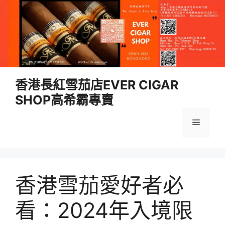
跳
香港長紅雪茄店EVER CIGAR
至
SHOP高希霸專賣
內
容
選
單
香港雪茄愛好者必
看：2024年入境限