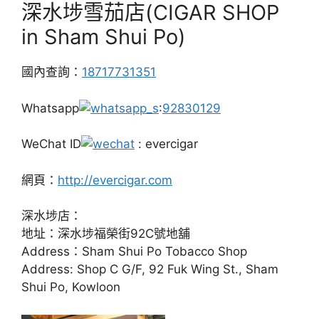
深水埗雪茄店(CIGAR SHOP
in Sham Shui Po)
國內查詢：
18717731351
Whatsapp
:
92830129
WeChat ID
: evercigar
網頁：
http://evercigar.com
深水埗店：
地址：深水埗福榮街92C號地舖
Address：Sham Shui Po Tobacco Shop
Address: Shop C G/F, 92 Fuk Wing St., Sham
Shui Po, Kowloon