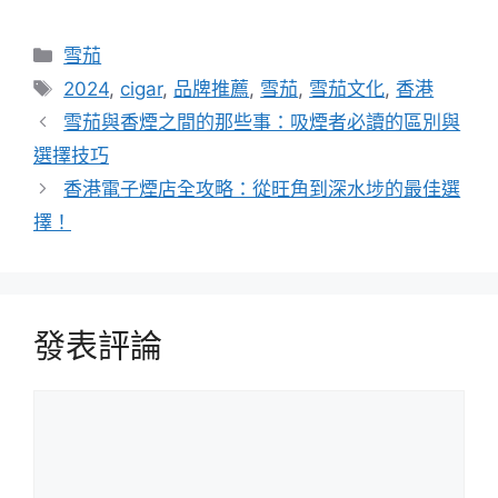
分
雪茄
類
標
2024
,
cigar
,
品牌推薦
,
雪茄
,
雪茄文化
,
香港
籤
雪茄與香煙之間的那些事：吸煙者必讀的區別與
選擇技巧
香港電子煙店全攻略：從旺角到深水埗的最佳選
擇！
發表評論
評
論