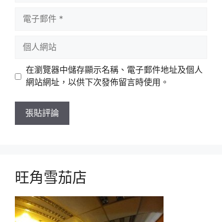
電
子
郵
個
件
人
網
在瀏覽器中儲存顯示名稱、電子郵件地址及個人
站
網站網址，以供下次發佈留言時使用。
旺角雪茄店