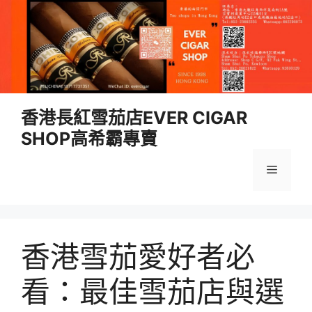
跳
香港長紅雪茄店EVER CIGAR
至
SHOP高希霸專賣
內
容
選
單
香港雪茄愛好者必
看：最佳雪茄店與選