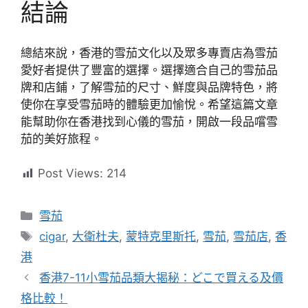
結論
總結來說，香港的雪茄文化以及眾多專賣店為雪茄
愛好者提供了豐富的選擇。選擇適合自己的雪茄品
牌和店鋪，了解雪茄的尺寸、鮮度與品牌特色，將
使你在享受雪茄時的體驗更加愉悅。希望這篇文章
能幫助你在香港找到心儀的雪茄，開啟一段品嚐雪
茄的美好旅程。
Post Views:
214
分
雪茄
類
標
cigar
,
大衛杜夫
,
蒙特克里斯托
,
雪茄
,
雪茄店
,
香
籤
港
香港7-11小雪茄品類大揭秘：どこで買える及價
格比較！