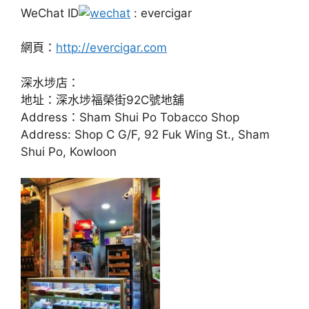
WeChat ID
: evercigar
網頁：
http://evercigar.com
深水埗店：
地址：深水埗福榮街92C號地舖
Address：Sham Shui Po Tobacco Shop
Address: Shop C G/F, 92 Fuk Wing St., Sham
Shui Po, Kowloon