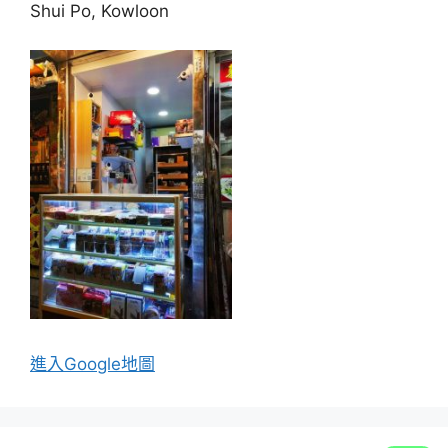
Shui Po, Kowloon
進入Go
ogle地圖