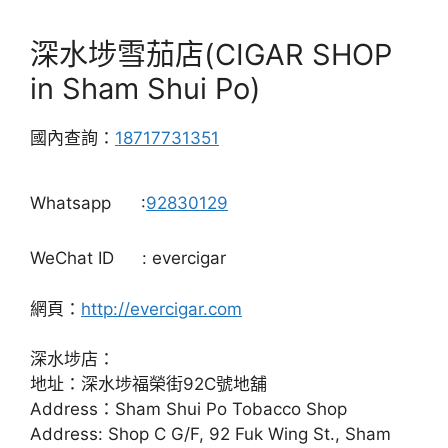
深水埗雪茄店(CIGAR SHOP
in Sham Shui Po)
國內查詢：
18717731351
Whatsapp
:
92830129
WeChat ID
: evercigar
網頁：
http://evercigar.com
深水埗店：
地址：深水埗福榮街92C號地舖
Address：Sham Shui Po Tobacco Shop
Address: Shop C G/F, 92 Fuk Wing St., Sham