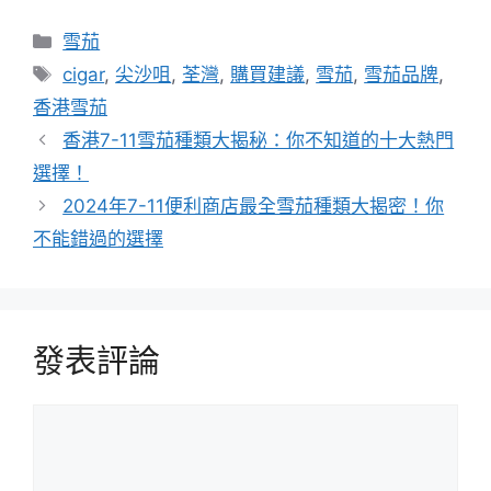
分
雪茄
類
標
cigar
,
尖沙咀
,
荃灣
,
購買建議
,
雪茄
,
雪茄品牌
,
籤
香港雪茄
香港7-11雪茄種類大揭秘：你不知道的十大熱門
選擇！
2024年7-11便利商店最全雪茄種類大揭密！你
不能錯過的選擇
發表評論
評
論