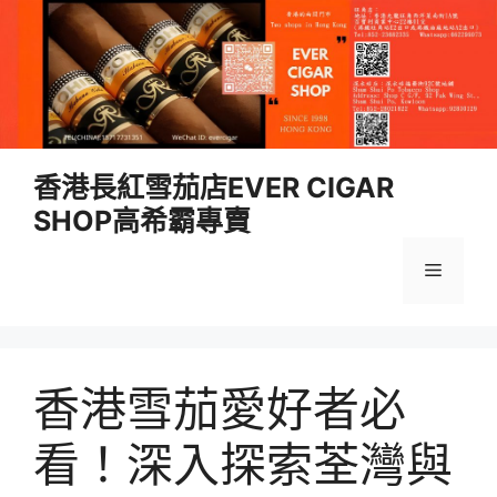
跳
香港長紅雪茄店EVER CIGAR
至
SHOP高希霸專賣
內
容
選
單
香港雪茄愛好者必
看！深入探索荃灣與