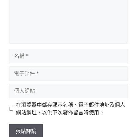
名
稱
電
子
郵
個
件
人
網
在瀏覽器中儲存顯示名稱、電子郵件地址及個人
站
網站網址，以供下次發佈留言時使用。