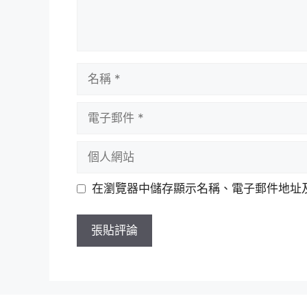
名
稱
電
子
郵
個
件
人
網
在瀏覽器中儲存顯示名稱、電子郵件地址
站