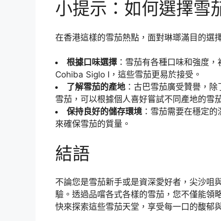
小提示：如何選擇雪
在香港這樣的雪茄熱點，面對琳瑯滿目的選
根據口味選擇
：雪茄有各種口味和強度，初學者
Cohiba Siglo I，這些雪茄更易於接受。
了解雪茄的產地
：古巴雪茄廣受贊譽，除
雪茄，可以根據個人喜好嘗試不同產地的雪
保持良好的儲存環境
：雪茄需要在穩定的
來確保雪茄的質量。
結語
不論您是雪茄新手或是資深愛好者，尖沙咀
驗。透過品嚐各式各樣的雪茄，您不僅能領
快來探索這些雪茄天堂，享受每一口的馥郁