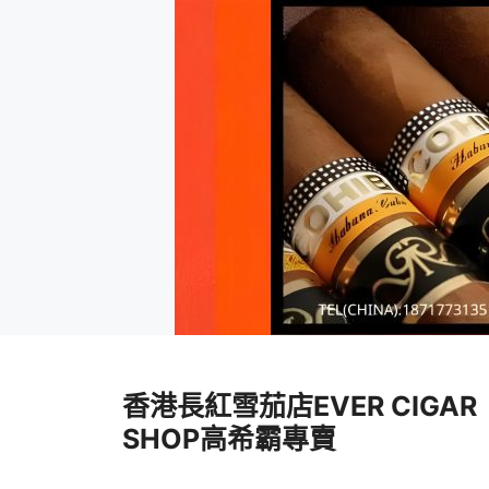
跳
至
香港長紅雪茄店EVER CIGAR
內
容
SHOP高希霸專賣