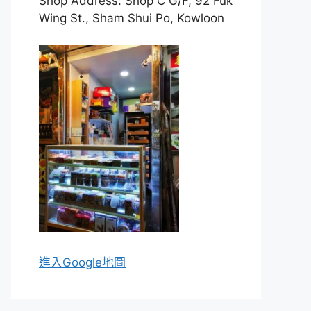
Shop Address: Shop C G/F, 92 Fuk
Wing St., Sham Shui Po, Kowloon
進入Go
ogle地圖