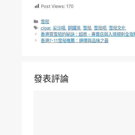
Post Views:
170
分
雪茄
類
標
cigar
,
尖沙咀
,
銅鑼灣
,
雪茄
,
雪茄吧
,
雪茄文化
籤
香港買雪茄的秘訣：超商、專賣店與入境規則全攻
香港7-11雪茄推薦：選擇與品味之最
發表評論
評
論