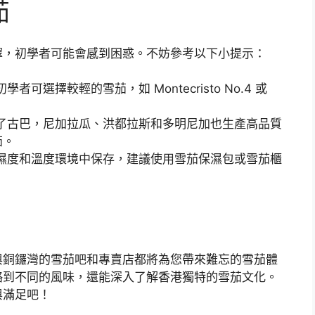
茄
擇，初學者可能會感到困惑。不妨參考以下小提示：
可選擇較輕的雪茄，如 Montecristo No.4 或
了古巴，尼加拉瓜、洪都拉斯和多明尼加也生產高品質
茄。
濕度和溫度環境中保存，建議使用雪茄保濕包或雪茄櫃
與銅鑼灣的雪茄吧和專賣店都將為您帶來難忘的雪茄體
略到不同的風味，還能深入了解香港獨特的雪茄文化。
與滿足吧！