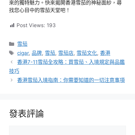
來的獨特魅力。快來揭開香港雪茄的神秘面紗，尋
找您心目中的雪茄天堂吧！
Post Views:
193
分
雪茄
類
標
cigar
,
品牌
,
雪茄
,
雪茄店
,
雪茄文化
,
香港
籤
香港7-11雪茄全攻略：買雪茄、入境規定與品鑑
技巧
香港雪茄入境指南：你需要知道的一切注意事項
發表評論
評