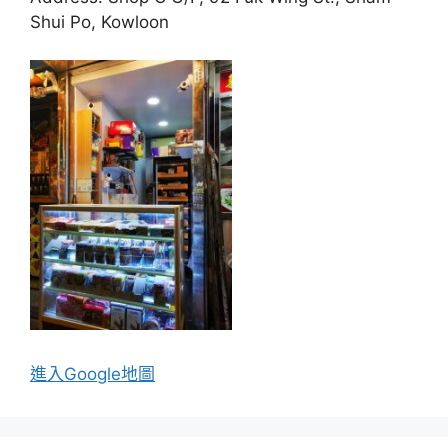
Shui Po, Kowloon
進入Go
ogle地圖