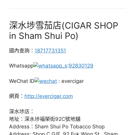
深水埗雪茄店(CIGAR SHOP
in Sham Shui Po)
國內查詢：
18717731351
Whatsapp
:
92830129
WeChat ID
: evercigar
網頁：
http://evercigar.com
深水埗店：
地址：深水埗福榮街92C號地舖
Address：Sham Shui Po Tobacco Shop
Address: Shop C G/F, 92 Fuk Wing St., Sham