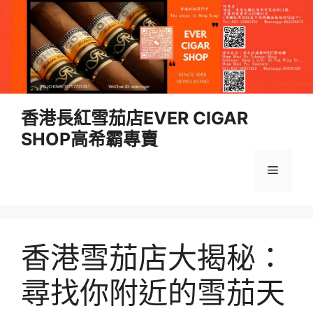
跳
香港長紅雪茄店EVER CIGAR
至
SHOP高希霸專賣
內
容
選
單
香港雪茄店大揭秘：
尋找你附近的雪茄天