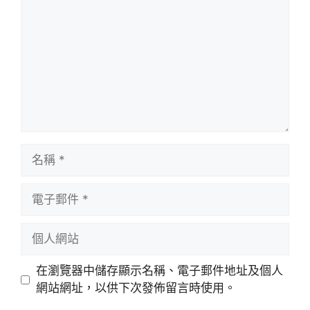
論
名
稱
電
子
郵
個
件
人
網
在瀏覽器中儲存顯示名稱、電子郵件地址及個人
站
網站網址，以供下次發佈留言時使用。