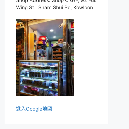
Shop Address: Shop C G/F, 92 Fuk
Wing St., Sham Shui Po, Kowloon
進入Go
ogle地圖