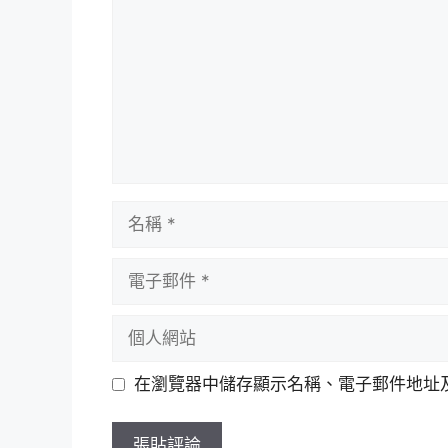
名
稱
電
子
郵
個
件
人
網
在瀏覽器中儲存顯示名稱、電子郵件地址
站