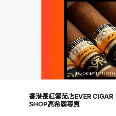
跳
至
香港長紅雪茄店EVER CIGAR
內
容
SHOP高希霸專賣