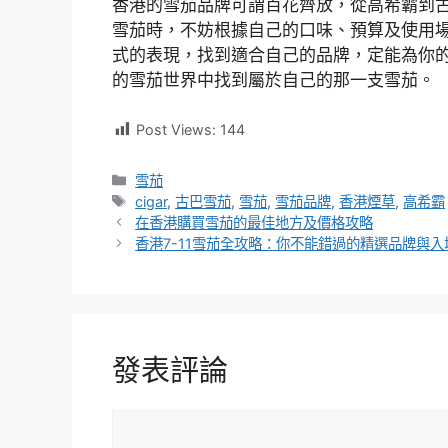
香港的雪茄品牌可謂百花齊放，從高希霸到
雪茄時，不妨根據自己的口味、預算及使用
式的表現，找到適合自己的品牌，定能為你
的雪茄世界中找到屬於自己的那一支雪茄。
Post Views:
144
分
雪茄
類
標
cigar
,
古巴雪茄
,
雪茄
,
雪茄品牌
,
香港煙草
,
高希霸
籤
在香港購買雪茄的最佳地方及價格攻略
香港7-11雪茄全攻略：你不能錯過的精選品牌與入
發表評論
評
論