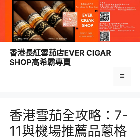
跳
香港長紅雪茄店EVER CIGAR
至
SHOP高希霸專賣
內
容
選
單
香港雪茄全攻略：7-
11與機場推薦品蔥格