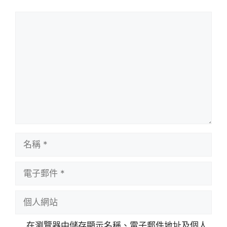
評
論
名
稱
電
子
郵
個
件
人
網
在瀏覽器中儲存顯示名稱、電子郵件地址及個人