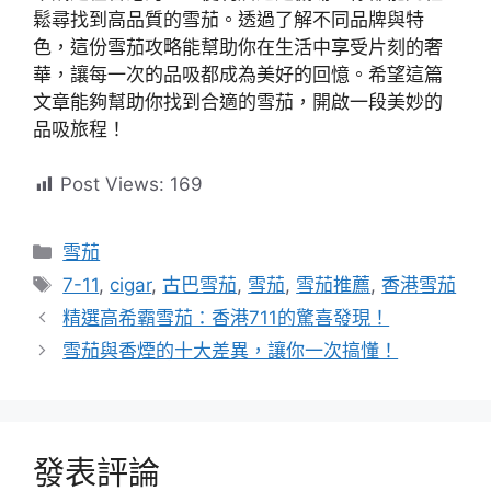
鬆尋找到高品質的雪茄。透過了解不同品牌與特
色，這份雪茄攻略能幫助你在生活中享受片刻的奢
華，讓每一次的品吸都成為美好的回憶。希望這篇
文章能夠幫助你找到合適的雪茄，開啟一段美妙的
品吸旅程！
Post Views:
169
分
雪茄
類
標
7-11
,
cigar
,
古巴雪茄
,
雪茄
,
雪茄推薦
,
香港雪茄
籤
精選高希霸雪茄：香港711的驚喜發現！
雪茄與香煙的十大差異，讓你一次搞懂！
發表評論