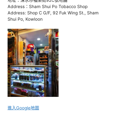
地址：深水埗福榮街92C號地舖
Address：Sham Shui Po Tobacco Shop
Address: Shop C G/F, 92 Fuk Wing St., Sham
Shui Po, Kowloon
進入Go
ogle地圖