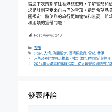
當您下次策劃前往香港旅遊時，了解雪茄和
您是計劃享受來自古巴的雪茄，還是希望品
關規定，將使您的旅行更加愉快和無憂。希
和酒類的攜帶問題！
Post Views:
240
分
雪茄
類
標
cigar
,
入境
,
海關規定
,
酒精類飲品
,
雪茄
,
香港
籤
旺角必去的煙具店推薦，找到你的理想雪茄與煙斗
2024年香港雪茄購買指南：從入境規範到熱門品
發表評論
評