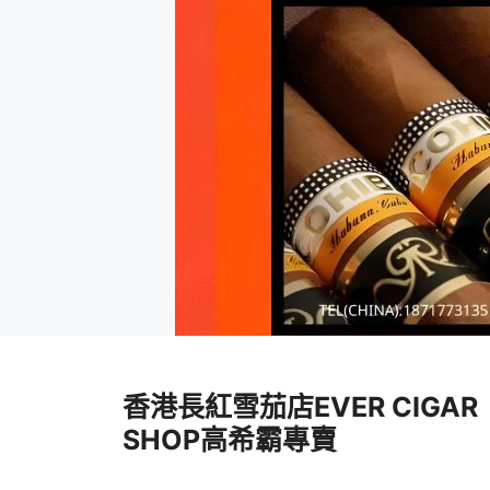
跳
至
香港長紅雪茄店EVER CIGAR
內
容
SHOP高希霸專賣