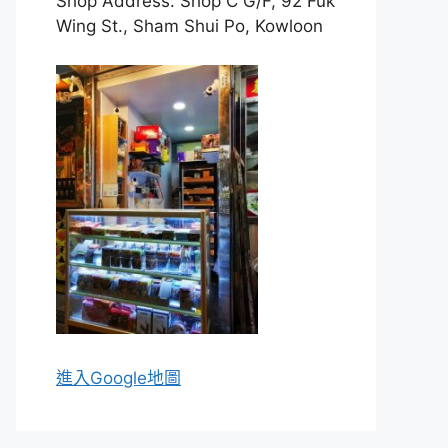
Shop Address: Shop C G/F, 92 Fuk
Wing St., Sham Shui Po, Kowloon
進入Go
ogle地圖