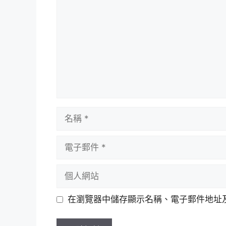
論
名
稱
電
子
郵
個
件
人
網
在瀏覽器中儲存顯示名稱、電子郵件地址
站