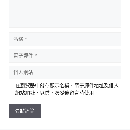
名
稱
電
子
郵
個
件
人
網
在瀏覽器中儲存顯示名稱、電子郵件地址及個人
站
網站網址，以供下次發佈留言時使用。