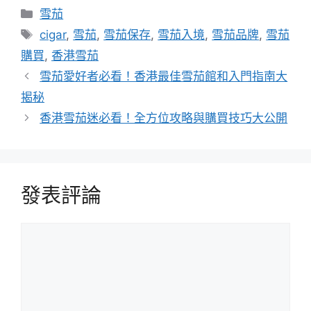
分
雪茄
類
標
cigar
,
雪茄
,
雪茄保存
,
雪茄入境
,
雪茄品牌
,
雪茄
籤
購買
,
香港雪茄
雪茄愛好者必看！香港最佳雪茄館和入門指南大
揭秘
香港雪茄迷必看！全方位攻略與購買技巧大公開
發表評論
評
論