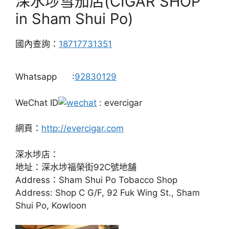
深水埗雪茄店(CIGAR SHOP
in Sham Shui Po)
國內查詢：
18717731351
Whatsapp
:
92830129
WeChat ID
: evercigar
網頁：
http://evercigar.com
深水埗店：
地址：深水埗福榮街92C號地舖
Address：Sham Shui Po Tobacco Shop
Address: Shop C G/F, 92 Fuk Wing St., Sham
Shui Po, Kowloon