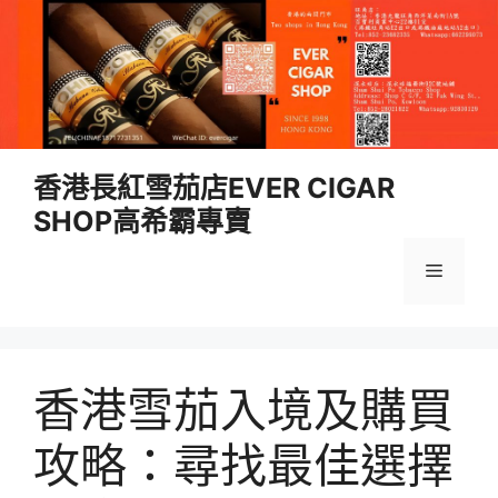
跳
香港長紅雪茄店EVER CIGAR
至
SHOP高希霸專賣
內
容
選
單
香港雪茄入境及購買
攻略：尋找最佳選擇