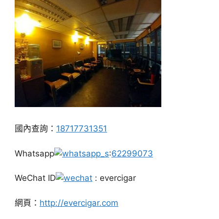
國內查詢：
18717731351
Whatsapp
:
62299073
WeChat ID
: evercigar
網頁：
http://evercigar.com