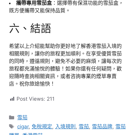
攜帶專用雪茄盒
：選擇帶有保濕功能的雪茄盒，
既方便攜帶又能保持品質。
六、結語
希望以上介紹能幫助你更好地了解香港雪茄入境的
相關規則，讓你的旅程更加順利。在享受優質雪茄
的同時，遵循規則，避免不必要的麻煩，讓每次的
旅程都充滿愉悅的體驗！如果你還有任何疑問，歡
迎隨時查詢相關資訊，或者咨詢專業的煙草專賣
店。祝你旅途愉快！
Post Views:
211
分
雪茄
類
標
cigar
,
免稅規定
,
入境規則
,
雪茄
,
雪茄品牌
,
雪茄
籤