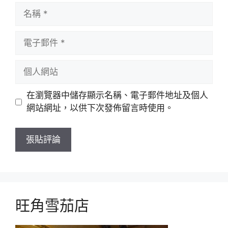
名
稱
電
子
郵
個
件
人
網
在瀏覽器中儲存顯示名稱、電子郵件地址及個人
站
網站網址，以供下次發佈留言時使用。
旺角雪茄店