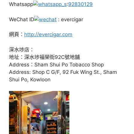
Whatsapp
:
92830129
WeChat ID
: evercigar
網頁：
http://evercigar.com
深水埗店：
地址：深水埗福榮街92C號地舖
Address：Sham Shui Po Tobacco Shop
Address: Shop C G/F, 92 Fuk Wing St., Sham
Shui Po, Kowloon