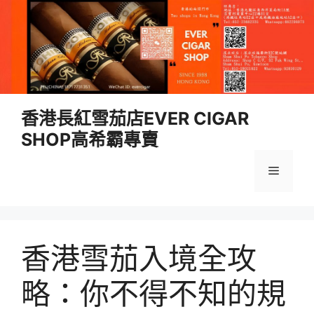
跳
香港長紅雪茄店EVER CIGAR
至
SHOP高希霸專賣
內
容
選
單
香港雪茄入境全攻
略：你不得不知的規