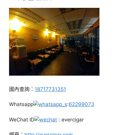
國內查詢：
18717731351
Whatsapp
:
62299073
WeChat ID
: evercigar
網頁：
http://evercigar.com