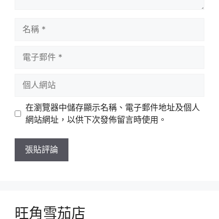
名
稱
電
子
郵
個
件
人
網
在瀏覽器中儲存顯示名稱、電子郵件地址及個人
站
網站網址，以供下次發佈留言時使用。
旺角雪茄店