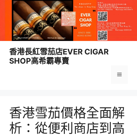
跳
香港長紅雪茄店EVER CIGAR
至
SHOP高希霸專賣
內
容
選
單
香港雪茄價格全面解
析：從便利商店到高