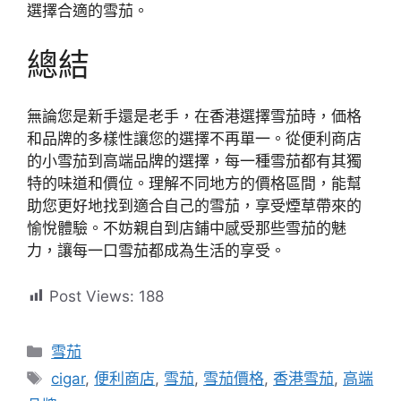
選擇合適的雪茄。
總結
無論您是新手還是老手，在香港選擇雪茄時，価格
和品牌的多樣性讓您的選擇不再單一。從便利商店
的小雪茄到高端品牌的選擇，每一種雪茄都有其獨
特的味道和價位。理解不同地方的價格區間，能幫
助您更好地找到適合自己的雪茄，享受煙草帶來的
愉悅體驗。不妨親自到店鋪中感受那些雪茄的魅
力，讓每一口雪茄都成為生活的享受。
Post Views:
188
分
雪茄
類
標
cigar
,
便利商店
,
雪茄
,
雪茄價格
,
香港雪茄
,
高端
籤