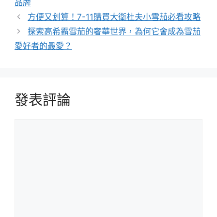
品牌
方便又划算！7-11購買大衛杜夫小雪茄必看攻略
探索高希霸雪茄的奢華世界，為何它會成為雪茄
愛好者的最愛？
發表評論
評
論