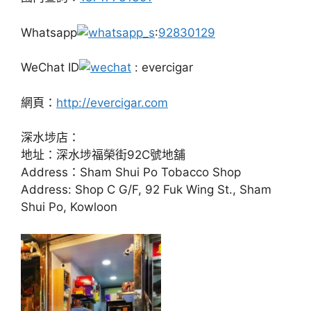
Whatsapp
:
92830129
WeChat ID
: evercigar
網頁：
http://evercigar.com
深水埗店：
地址：深水埗福榮街92C號地舖
Address：Sham Shui Po Tobacco Shop
Address: Shop C G/F, 92 Fuk Wing St., Sham
Shui Po, Kowloon