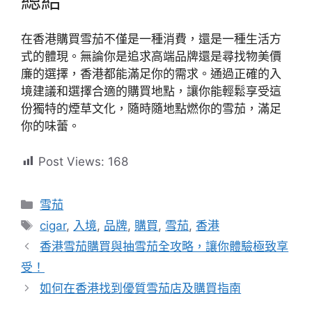
總結
在香港購買雪茄不僅是一種消費，還是一種生活方
式的體現。無論你是追求高端品牌還是尋找物美價
廉的選擇，香港都能滿足你的需求。通過正確的入
境建議和選擇合適的購買地點，讓你能輕鬆享受這
份獨特的煙草文化，隨時隨地點燃你的雪茄，滿足
你的味蕾。
Post Views:
168
分
雪茄
類
標
cigar
,
入境
,
品牌
,
購買
,
雪茄
,
香港
籤
香港雪茄購買與抽雪茄全攻略，讓你體驗極致享
受！
如何在香港找到優質雪茄店及購買指南