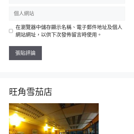
子
郵
個
件
人
網
在瀏覽器中儲存顯示名稱、電子郵件地址及個人
站
網站網址，以供下次發佈留言時使用。
旺角雪茄店