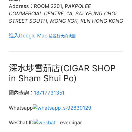
Address：ROOM 2201, P
AKPOLEE
COMMERCIAL CENTRE, 1A, SAI YEUNG CHOI
STREET SOUTH, MONG KOK, KLN HONG KONG
進入Google Map
檢視較大的地圖
深水埗雪茄店(CIGAR SHOP
in Sham Shui Po)
國內查詢：
18717731351
Whatsapp
:
92830129
WeChat ID
: evercigar