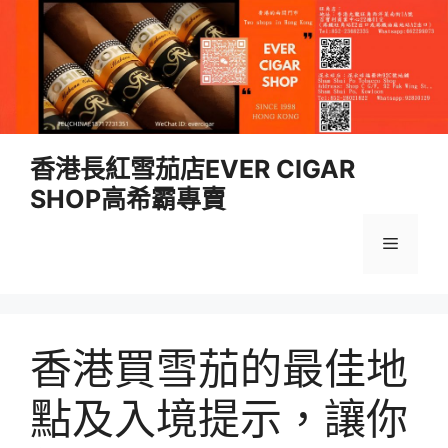
跳
香港長紅雪茄店EVER CIGAR
至
SHOP高希霸專賣
內
容
選
單
香港買雪茄的最佳地
點及入境提示，讓你