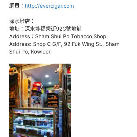
網頁：
http://evercigar.com
深水埗店：
地址：深水埗福榮街92C號地舖
Address：Sham Shui Po Tobacco Shop
Address: Shop C G/F, 92 Fuk Wing St., Sham
Shui Po, Kowloon