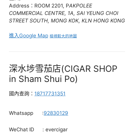
Address：ROOM 2201, P
AKPOLEE
COMMERCIAL CENTRE, 1A, SAI YEUNG CHOI
STREET SOUTH, MONG KOK, KLN HONG KONG
進入Google Map
檢視較大的地圖
深水埗雪茄店(CIGAR SHOP
in Sham Shui Po)
國內查詢：
18717731351
Whatsapp
:
92830129
WeChat ID
: evercigar