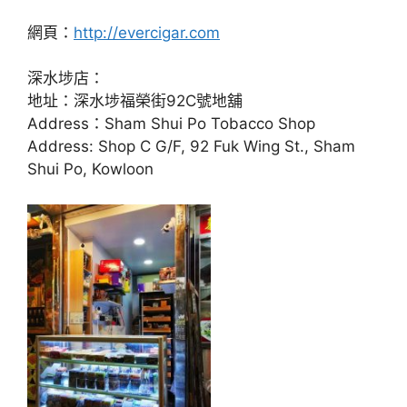
網頁：
http://evercigar.com
深水埗店：
地址：深水埗福榮街92C號地舖
Address：Sham Shui Po Tobacco Shop
Address: Shop C G/F, 92 Fuk Wing St., Sham
Shui Po, Kowloon