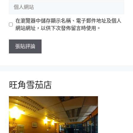
郵
個
件
人
網
在瀏覽器中儲存顯示名稱、電子郵件地址及個人
站
網站網址，以供下次發佈留言時使用。
旺角雪茄店