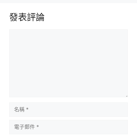
發表評論
評
論
名
稱
電
子