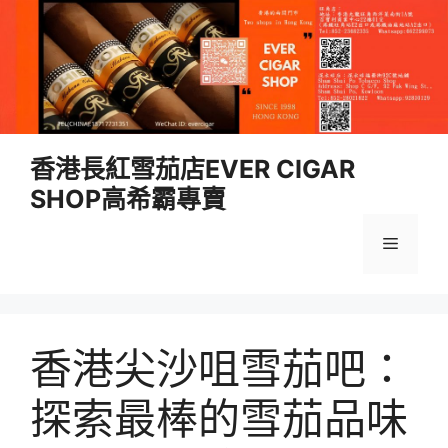
跳
香港長紅雪茄店EVER CIGAR
至
SHOP高希霸專賣
內
容
選
單
香港尖沙咀雪茄吧：
探索最棒的雪茄品味