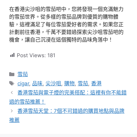
在香港尖沙咀的雪茄吧中，您將發現一個充滿魅力
的雪茄世界。從多樣的雪茄品牌到優質的購物體
驗，這裡滿足了每位雪茄愛好者的需求。如果您正
計劃前往香港，千萬不要錯過探索尖沙咀雪茄吧的
機會，讓自己沉浸在這個獨特的品味角落中！
Post Views:
181
分
雪茄
類
標
cigar
,
品味
,
尖沙咀
,
購物
,
雪茄
,
香港
籤
香港雪茄與電子煙的完美搭配：這裡有你不能錯
過的雪茄推薦！
香港雪茄天堂：7個不可錯過的購買地點與品牌
推薦