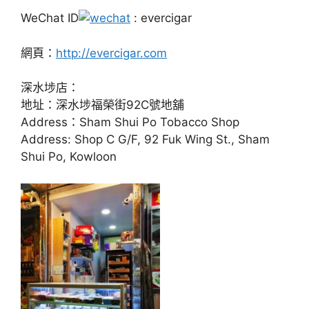
WeChat ID
: evercigar
網頁：
http://evercigar.com
深水埗店：
地址：深水埗福榮街92C號地舖
Address：Sham Shui Po Tobacco Shop
Address: Shop C G/F, 92 Fuk Wing St., Sham
Shui Po, Kowloon