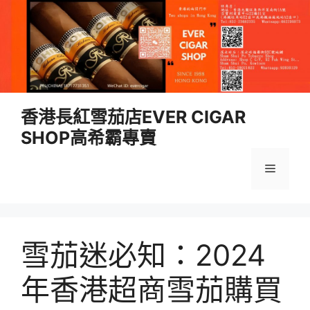
跳
香港長紅雪茄店EVER CIGAR
至
SHOP高希霸專賣
內
容
選
單
雪茄迷必知：2024
年香港超商雪茄購買