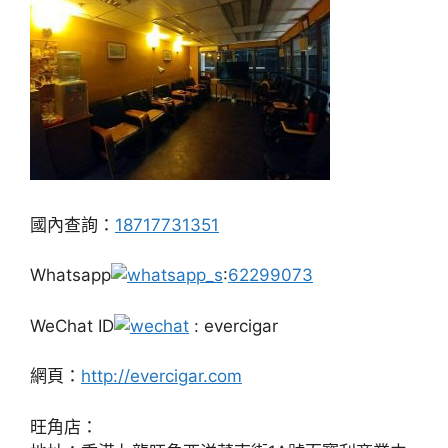
國內查詢：
18717731351
Whatsapp
:
62299073
WeChat ID
: evercigar
網頁：
http://evercigar.com
旺角店：