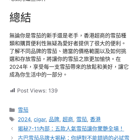
總結
無論你是雪茄的新手還是老手，香港超商的雪茄種
類和購買便利性無疑為愛好者提供了很大的便利。
了解不同品牌的雪茄、適當的價格範圍以及如何挑
選和存放雪茄，將讓你的雪茄之旅更加愉快。在
2024年，享受每一支雪茄帶來的放鬆和美好，讓它
成為你生活中的一部分。
Post Views:
139
分
雪茄
類
標
2024
,
cigar
,
品牌
,
超商
,
雪茄
,
香港
籤
揭秘7-11內部：五款人氣雪茄讓你驚艷全場！
古巴雪茄品牌大揭秘：你絕對不能錯過的必試雪