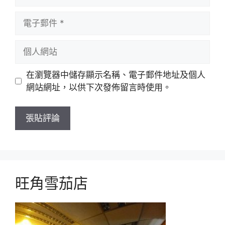
稱
電
子
郵
個
件
人
網
在瀏覽器中儲存顯示名稱、電子郵件地址及個人
站
網站網址，以供下次發佈留言時使用。
旺角雪茄店