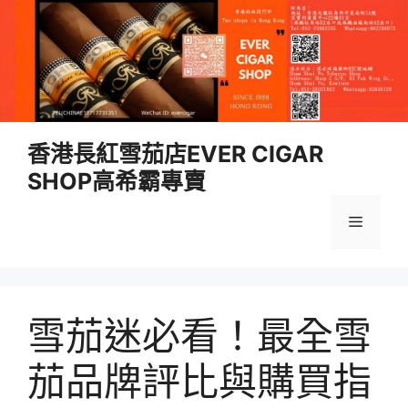
跳
香港長紅雪茄店EVER CIGAR
至
SHOP高希霸專賣
內
容
選
單
雪茄迷必看！最全雪
茄品牌評比與購買指