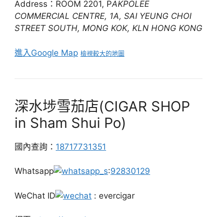
Address：ROOM 2201, P
AKPOLEE
COMMERCIAL CENTRE, 1A, SAI YEUNG CHOI
STREET SOUTH, MONG KOK, KLN HONG KONG
進入Google Map
檢視較大的地圖
深水埗雪茄店(CIGAR SHOP
in Sham Shui Po)
國內查詢：
18717731351
Whatsapp
:
92830129
WeChat ID
: evercigar