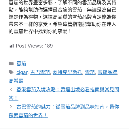
雪茄的世界豐富多彩，了解不同的雪茄品牌及其特
點，能夠幫助你選擇最合適的雪茄。無論是為自己
還是作為禮物，選擇高品質的雪茄品牌肯定能為你
帶來不一樣的享受。希望這篇指南能幫助你在迷人
的雪茄世界中找到你的挚爱！
Post Views:
189
分
雪茄
類
標
cigar
,
古巴雪茄
,
蒙特克里斯托
,
雪茄
,
雪茄品牌
,
籤
高希霸
香港雪茄入境攻略：帶煙出境必看指南與常見問
答！
古巴雪茄的魅力：從雪茄品牌到品味指南，帶你
探索雪茄的世界！