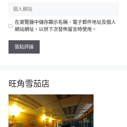
郵
個
件
人
網
在瀏覽器中儲存顯示名稱、電子郵件地址及個人
站
網站網址，以供下次發佈留言時使用。
旺角雪茄店