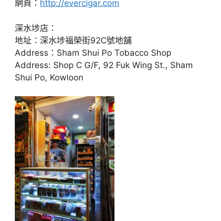
網頁：
http://evercigar.com
深水埗店：
地址：深水埗福榮街92C號地舖
Address：Sham Shui Po Tobacco Shop
Address: Shop C G/F, 92 Fuk Wing St., Sham
Shui Po, Kowloon