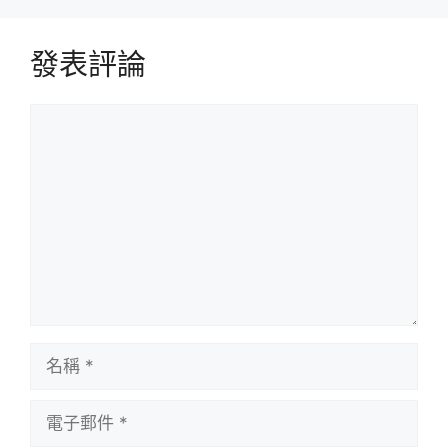
發表評論
評
論
名
稱
電
子