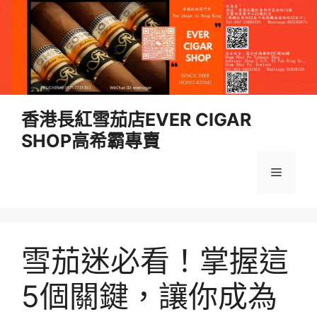
跳
香港長紅雪茄店EVER CIGAR
至
SHOP高希霸專賣
內
容
選
單
雪茄迷必看！掌握這
5個關鍵，讓你成為