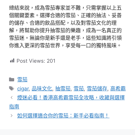
總結來說，成為雪茄專家並不難，只需掌握以上五
個關鍵要素。選擇合適的雪茄、正確的抽法、妥善
的儲存、合適的飲品搭配，以及對雪茄文化的理
解，將幫助你提升抽雪茄的樂趣，成為一名真正的
雪茄迷。無論你是新手還是老手，這些知識將引領
你進入更深的雪茄世界，享受每一口的獨特風味。
Post Views:
201
分
雪茄
類
標
cigar
,
品味文化
,
抽雪茄
,
雪茄
,
雪茄儲存
,
高希霸
籤
煙迷必看！香港高希霸雪茄全攻略，收藏與選擇
指南
如何選擇適合你的雪茄：新手必看指南！