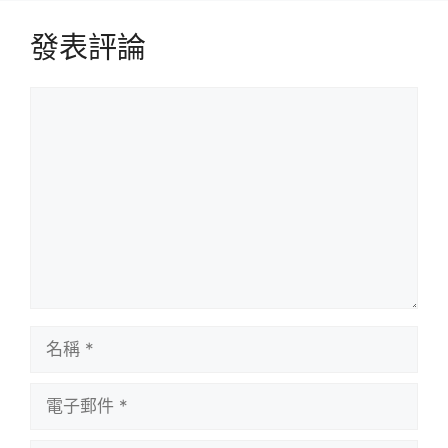
發表評論
評
論
名
稱
電
子
郵