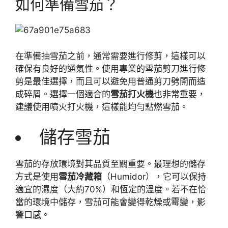
如何準備雪茄？
在準備抽雪茄之前，通常需要進行修剪，這樣可以
確保有良好的通氣性。使用專業的雪茄剪刀進行修
剪是最佳選擇，而且可以避免用普通剪刀劈開而造
成碎屑。選擇一個適合的
雪茄打火機
也非常重要，
建議使用噴火打火機，這樣能均勻點燃雪茄。
儲存雪茄
雪茄的存放環境對其品質至關重要。最理想的儲存
方式是使用
雪茄冷藏箱
（Humidor），它可以保持
適宜的濕度（大約70%）和恆定的溫度。若不在恰
當的環境中儲存，雪茄可能會變得乾燥或霉變，影
響口感。