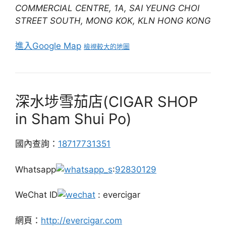
COMMERCIAL CENTRE, 1A, SAI YEUNG CHOI
STREET SOUTH, MONG KOK, KLN HONG KONG
進入Google Map
檢視較大的地圖
深水埗雪茄店(CIGAR SHOP
in Sham Shui Po)
國內查詢：
18717731351
Whatsapp
:
92830129
WeChat ID
: evercigar
網頁：
http://evercigar.com