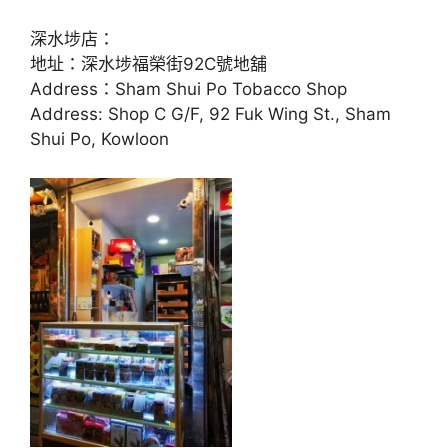
深水埗店：
地址：深水埗福榮街92C號地舖
Address：Sham Shui Po Tobacco Shop
Address: Shop C G/F, 92 Fuk Wing St., Sham
Shui Po, Kowloon