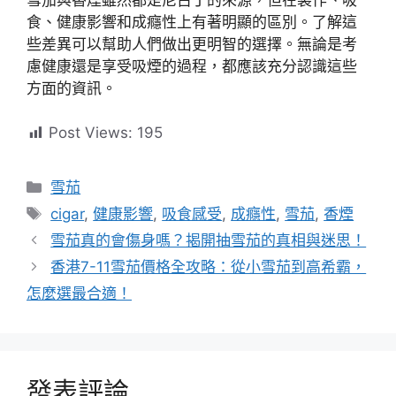
食、健康影響和成癮性上有著明顯的區別。了解這
些差異可以幫助人們做出更明智的選擇。無論是考
慮健康還是享受吸煙的過程，都應該充分認識這些
方面的資訊。
Post Views:
195
分
雪茄
類
標
cigar
,
健康影響
,
吸食感受
,
成癮性
,
雪茄
,
香煙
籤
雪茄真的會傷身嗎？揭開抽雪茄的真相與迷思！
香港7-11雪茄價格全攻略：從小雪茄到高希霸，
怎麼選最合適！
發表評論