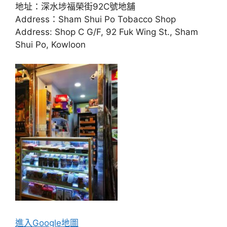
地址：深水埗福榮街92C號地舖
Address：Sham Shui Po Tobacco Shop
Address: Shop C G/F, 92 Fuk Wing St., Sham
Shui Po, Kowloon
進入Go
ogle地圖