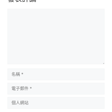
評
論
名
稱
電
子
郵
個
件
人