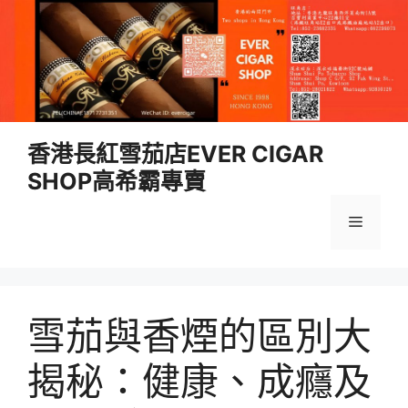
跳
香港長紅雪茄店EVER CIGAR
至
SHOP高希霸專賣
內
容
選
單
雪茄與香煙的區別大
揭秘：健康、成癮及