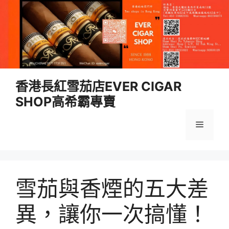
跳
香港長紅雪茄店EVER CIGAR
至
SHOP高希霸專賣
內
容
選
單
雪茄與香煙的五大差
異，讓你一次搞懂！