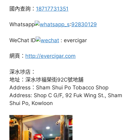
國內查詢：
18717731351
Whatsapp
:
92830129
WeChat ID
: evercigar
網頁：
http://evercigar.com
深水埗店：
地址：深水埗福榮街92C號地舖
Address：Sham Shui Po Tobacco Shop
Address: Shop C G/F, 92 Fuk Wing St., Sham
Shui Po, Kowloon