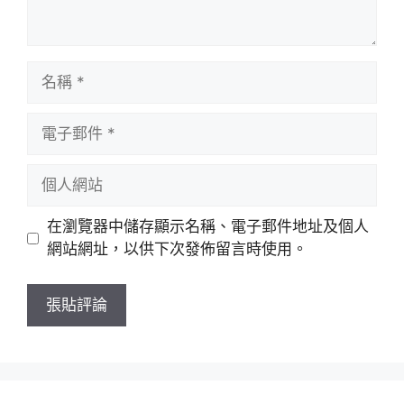
名
稱
電
子
郵
個
件
人
網
在瀏覽器中儲存顯示名稱、電子郵件地址及個人
站
網站網址，以供下次發佈留言時使用。