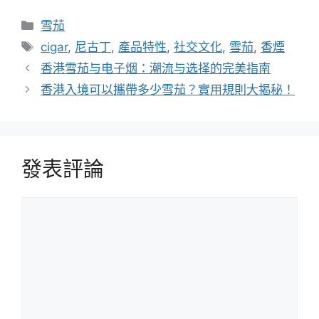
分
雪茄
類
標
cigar
,
尼古丁
,
產品特性
,
社交文化
,
雪茄
,
香煙
籤
香港雪茄与电子烟：潮流与选择的完美指南
香港入境可以攜帶多少雪茄？實用規則大揭秘！
發表評論
評
論