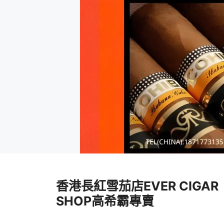
跳
至
香港長紅雪茄店EVER CIGAR
內
容
SHOP高希霸專賣