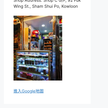
Shop Address: Shop C G/F, 92 Fuk
Wing St., Sham Shui Po, Kowloon
進入Go
ogle地圖