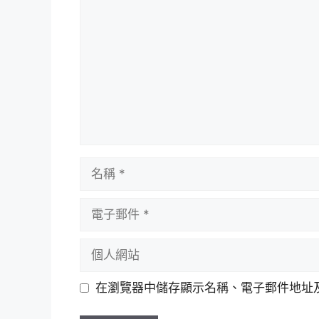
論
名
稱
電
子
郵
個
件
人
網
在瀏覽器中儲存顯示名稱、電子郵件地址
站