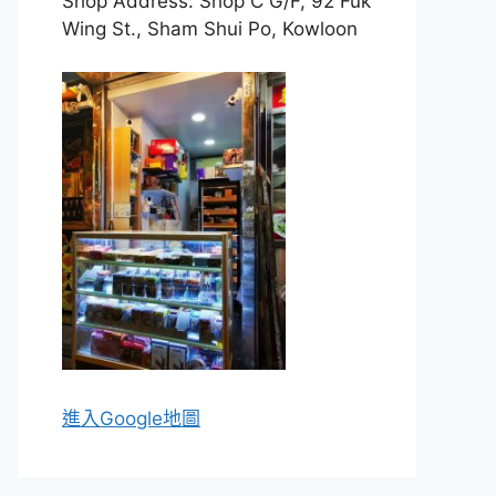
Shop Address: Shop C G/F, 92 Fuk
Wing St., Sham Shui Po, Kowloon
進入Go
ogle地圖