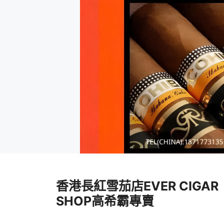
跳
至
香港長紅雪茄店EVER CIGAR
內
容
SHOP高希霸專賣