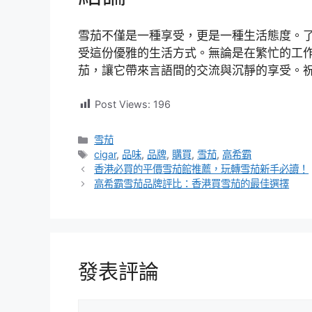
雪茄不僅是一種享受，更是一種生活態度。
受這份優雅的生活方式。無論是在繁忙的工
茄，讓它帶來言語間的交流與沉靜的享受。
Post Views:
196
分
雪茄
類
標
cigar
,
品味
,
品牌
,
購買
,
雪茄
,
高希霸
籤
香港必買的平價雪茄館推薦，玩轉雪茄新手必讀！
高希霸雪茄品牌評比：香港買雪茄的最佳選擇
發表評論
評