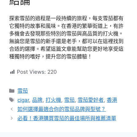
結論
探索雪茄的過程是一段持續的旅程，每支雪茄都有
它獨特的故事和風味。在香港的繁華街道上，有許
多機會去發現那些特別的雪茄與高品質的打火機。
無論您是雪茄的新手還是老手，都可以在這裡找到
合适的選擇。希望這篇文章能幫助您更好地享受這
種獨特的嗜好，提升您的雪茄體驗！
Post Views:
220
分
雪茄
類
標
cigar
,
品牌
,
打火機
,
雪茄
,
雪茄愛好者
,
香港
籤
如何選擇最適合你的雪茄品牌與型號？
必看！香港購買雪茄的最佳場所與推薦清單