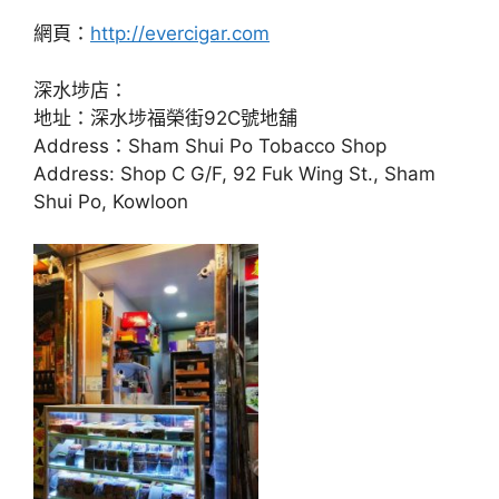
網頁：
http://evercigar.com
深水埗店：
地址：深水埗福榮街92C號地舖
Address：Sham Shui Po Tobacco Shop
Address: Shop C G/F, 92 Fuk Wing St., Sham
Shui Po, Kowloon