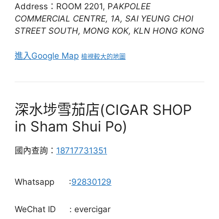
Address：ROOM 2201, P
AKPOLEE
COMMERCIAL CENTRE, 1A, SAI YEUNG CHOI
STREET SOUTH, MONG KOK, KLN HONG KONG
進入Google Map
檢視較大的地圖
深水埗雪茄店(CIGAR SHOP
in Sham Shui Po)
國內查詢：
18717731351
Whatsapp
:
92830129
WeChat ID
: evercigar