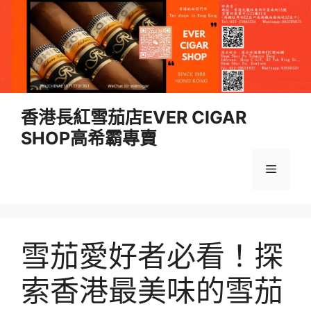
跳
香港長紅雪茄店EVER CIGAR
至
SHOP高希霸專賣
內
容
選
單
雪茄愛好者必看！探
索香港最美味的雪茄