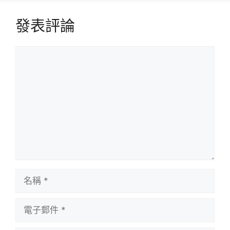
發表評論
評
論
名
稱
電
子
郵