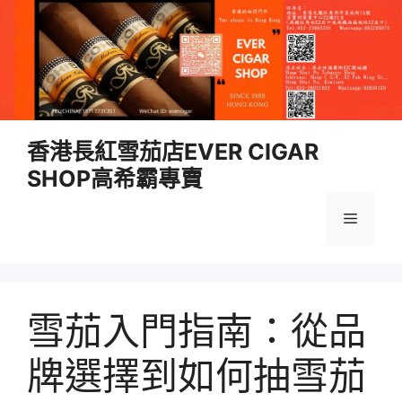
跳
香港長紅雪茄店EVER CIGAR
至
SHOP高希霸專賣
內
容
選
單
雪茄入門指南：從品
牌選擇到如何抽雪茄