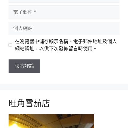
電
子
郵
個
件
人
網
在瀏覽器中儲存顯示名稱、電子郵件地址及個人
站
網站網址，以供下次發佈留言時使用。
旺角雪茄店