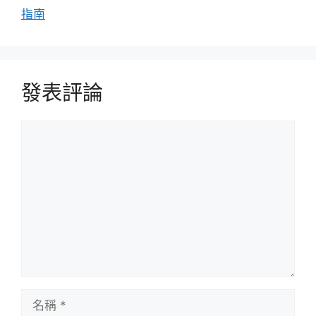
指南
發表評論
評
論
名
稱