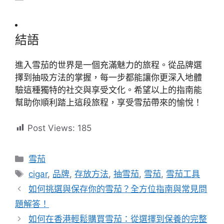
結語
進入雪茄的世界是一個充滿魅力的旅程。從品牌選
擇到抽吸方法的掌握，每一步都能讓你更深入地體
驗這種獨特的社交與享受文化。希望以上的指南能
幫助你順利踏上這段旅程，享受雪茄帶來的愉悅！
Post Views:
185
分
雪茄
類
標
cigar
,
品牌
,
存放方法
,
抽雪茄
,
雪茄
,
雪茄工具
籤
如何挑選與保存你的雪茄？全方位指南與常見問
題解答！
如何在香港輕鬆購買雪茄：從選擇到保養的完整