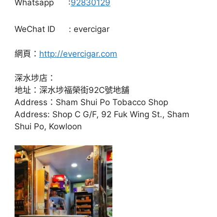
Whatsapp
:
92830129
WeChat ID
: evercigar
網頁：
http://evercigar.com
深水埗店：
地址：深水埗福榮街92C號地舖
Address：Sham Shui Po Tobacco Shop
Address: Shop C G/F, 92 Fuk Wing St., Sham
Shui Po, Kowloon