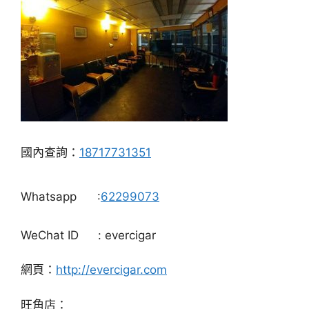
國內查詢：
18717731351
Whatsapp
:
62299073
WeChat ID
: evercigar
網頁：
http://evercigar.com
旺角店：